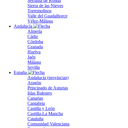
Serranía de Ronda
Sierra de las Nieves
Torremolinos
Valle del Guadalhorce
Vélez-Málaga
Andalucía
Almería
Cádiz
Córdoba
Granada
Huelva
Jaén
Málaga
Sevilla
España
Andalucía (provincias)
Aragón
Principado de Asturias
Islas Baleares
Canarias
Cantabria
Castilla y León
Castilla-La Mancha
Cataluña
Comunidad Valenciana