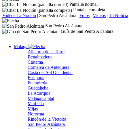
Pantalla normal
Pantalla completa
Vídeos La Noción
|
San Pedro Alcántara
|
Fotos
|
Vídeos
|
Tu Noticia
San Pedro Alcántara
Guía de San Pedro Alcántara
Málaga
Alhaurín de la Torre
Benalmádena
Cártama
Comarca de Antequera
Costa del Sol Occidental
Estepona
Fuengirola
Guadalteba
La Axarquía
Málaga capital
Marbella
Mijas
Nororma
Rincón de la Victoria
San Pedro Alcántara