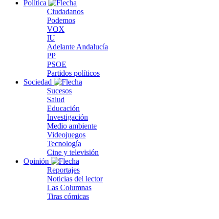
Política
Ciudadanos
Podemos
VOX
IU
Adelante Andalucía
PP
PSOE
Partidos políticos
Sociedad
Sucesos
Salud
Educación
Investigación
Medio ambiente
Videojuegos
Tecnología
Cine y televisión
Opinión
Reportajes
Noticias del lector
Las Columnas
Tiras cómicas