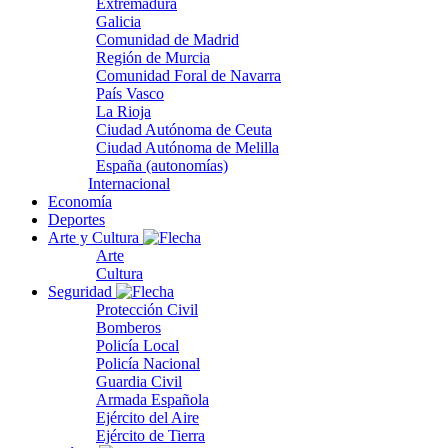
Extremadura
Galicia
Comunidad de Madrid
Región de Murcia
Comunidad Foral de Navarra
País Vasco
La Rioja
Ciudad Autónoma de Ceuta
Ciudad Autónoma de Melilla
España (autonomías)
Internacional
Economía
Deportes
Arte y Cultura
Arte
Cultura
Seguridad
Protección Civil
Bomberos
Policía Local
Policía Nacional
Guardia Civil
Armada Española
Ejército del Aire
Ejército de Tierra