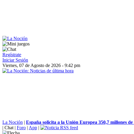
Regístrate
Iniciar Sesión
Viernes, 07 de Agosto de 2026 - 9:42 pm
La Noción
|
España solicita a la Unión Europea 350,7 millones de 
|
Chat
|
Foro
|
App
|