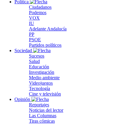
Política
Ciudadanos
Podemos
VOX
IU
Adelante Andalucía
PP
PSOE
Partidos políticos
Sociedad
Sucesos
Salud
Educación
Investigación
Medio ambiente
Videojuegos
Tecnología
Cine y televisión
Opinión
Reportajes
Noticias del lector
Las Columnas
Tiras cómicas