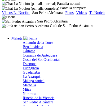
Pantalla normal
Pantalla completa
Vídeos La Noción
|
San Pedro Alcántara
|
Fotos
|
Vídeos
|
Tu Noticia
San Pedro Alcántara
Guía de San Pedro Alcántara
Málaga
Alhaurín de la Torre
Benalmádena
Cártama
Comarca de Antequera
Costa del Sol Occidental
Estepona
Fuengirola
Guadalteba
La Axarquía
Málaga capital
Marbella
Mijas
Nororma
Rincón de la Victoria
San Pedro Alcántara