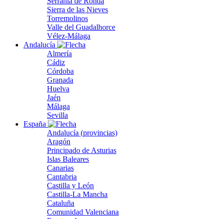
Serranía de Ronda
Sierra de las Nieves
Torremolinos
Valle del Guadalhorce
Vélez-Málaga
Andalucía
Almería
Cádiz
Córdoba
Granada
Huelva
Jaén
Málaga
Sevilla
España
Andalucía (provincias)
Aragón
Principado de Asturias
Islas Baleares
Canarias
Cantabria
Castilla y León
Castilla-La Mancha
Cataluña
Comunidad Valenciana