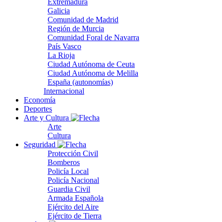
Extremadura
Galicia
Comunidad de Madrid
Región de Murcia
Comunidad Foral de Navarra
País Vasco
La Rioja
Ciudad Autónoma de Ceuta
Ciudad Autónoma de Melilla
España (autonomías)
Internacional
Economía
Deportes
Arte y Cultura
Arte
Cultura
Seguridad
Protección Civil
Bomberos
Policía Local
Policía Nacional
Guardia Civil
Armada Española
Ejército del Aire
Ejército de Tierra