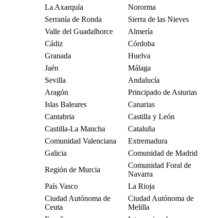
La Axarquía
Nororma
Serranía de Ronda
Sierra de las Nieves
Valle del Guadalhorce
Almería
Cádiz
Córdoba
Granada
Huelva
Jaén
Málaga
Sevilla
Andalucía
Aragón
Principado de Asturias
Islas Baleares
Canarias
Cantabria
Castilla y León
Castilla-La Mancha
Cataluña
Comunidad Valenciana
Extremadura
Galicia
Comunidad de Madrid
Comunidad Foral de
Región de Murcia
Navarra
País Vasco
La Rioja
Ciudad Autónoma de
Ciudad Autónoma de
Ceuta
Melilla