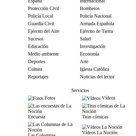
España
Internacional
Protección Civil
Bomberos
Policía Local
Policía Nacional
Guardia Civil
Armada Española
Ejército del Aire
Ejército de Tierra
Sucesos
Salud
Educación
Investigación
Medio ambiente
Economía
Deportes
Arte
Cultura
Iglesia Católica
Reportajes
Noticias del lector
Servicios
Fotos
Vídeos
Encuesta
Tiras cómicas
Vídeos La Noción
Las Columnas