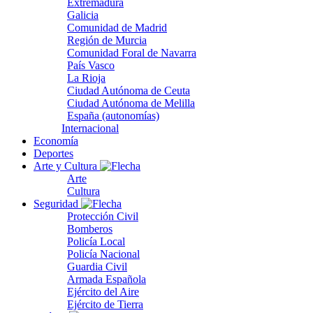
Extremadura
Galicia
Comunidad de Madrid
Región de Murcia
Comunidad Foral de Navarra
País Vasco
La Rioja
Ciudad Autónoma de Ceuta
Ciudad Autónoma de Melilla
España (autonomías)
Internacional
Economía
Deportes
Arte y Cultura
Arte
Cultura
Seguridad
Protección Civil
Bomberos
Policía Local
Policía Nacional
Guardia Civil
Armada Española
Ejército del Aire
Ejército de Tierra