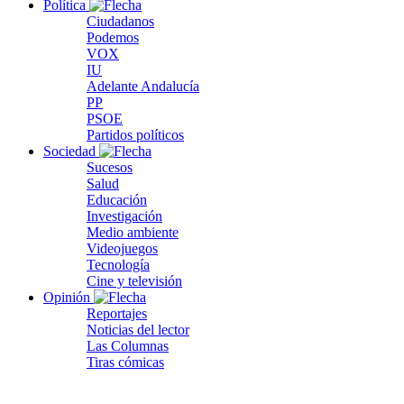
Política
Ciudadanos
Podemos
VOX
IU
Adelante Andalucía
PP
PSOE
Partidos políticos
Sociedad
Sucesos
Salud
Educación
Investigación
Medio ambiente
Videojuegos
Tecnología
Cine y televisión
Opinión
Reportajes
Noticias del lector
Las Columnas
Tiras cómicas