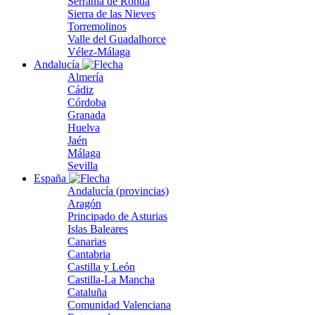
Serranía de Ronda
Sierra de las Nieves
Torremolinos
Valle del Guadalhorce
Vélez-Málaga
Andalucía
Almería
Cádiz
Córdoba
Granada
Huelva
Jaén
Málaga
Sevilla
España
Andalucía (provincias)
Aragón
Principado de Asturias
Islas Baleares
Canarias
Cantabria
Castilla y León
Castilla-La Mancha
Cataluña
Comunidad Valenciana