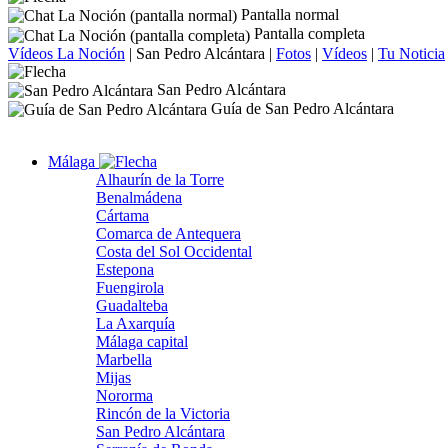
Pantalla normal
Pantalla completa
Vídeos La Noción
|
San Pedro Alcántara
|
Fotos
|
Vídeos
|
Tu Noticia
San Pedro Alcántara
Guía de San Pedro Alcántara
Málaga
Alhaurín de la Torre
Benalmádena
Cártama
Comarca de Antequera
Costa del Sol Occidental
Estepona
Fuengirola
Guadalteba
La Axarquía
Málaga capital
Marbella
Mijas
Nororma
Rincón de la Victoria
San Pedro Alcántara