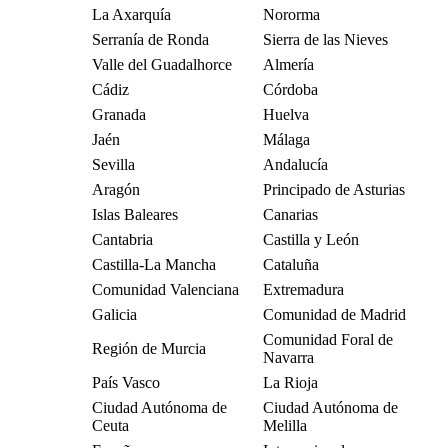
La Axarquía
Nororma
Serranía de Ronda
Sierra de las Nieves
Valle del Guadalhorce
Almería
Cádiz
Córdoba
Granada
Huelva
Jaén
Málaga
Sevilla
Andalucía
Aragón
Principado de Asturias
Islas Baleares
Canarias
Cantabria
Castilla y León
Castilla-La Mancha
Cataluña
Comunidad Valenciana
Extremadura
Galicia
Comunidad de Madrid
Comunidad Foral de
Región de Murcia
Navarra
País Vasco
La Rioja
Ciudad Autónoma de
Ciudad Autónoma de
Ceuta
Melilla