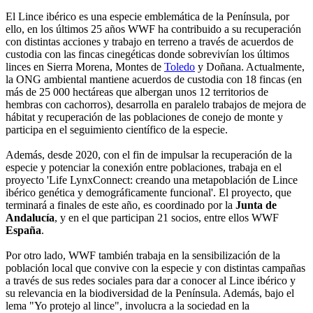
El Lince ibérico es una especie emblemática de la Península, por
ello, en los últimos 25 años WWF ha contribuido a su recuperación
con distintas acciones y trabajo en terreno a través de acuerdos de
custodia con las fincas cinegéticas donde sobrevivían los últimos
linces en Sierra Morena, Montes de
Toledo
y Doñana. Actualmente,
la ONG ambiental mantiene acuerdos de custodia con 18 fincas (en
más de 25 000 hectáreas que albergan unos 12 territorios de
hembras con cachorros), desarrolla en paralelo trabajos de mejora de
hábitat y recuperación de las poblaciones de conejo de monte y
participa en el seguimiento científico de la especie.
Además, desde 2020, con el fin de impulsar la recuperación de la
especie y potenciar la conexión entre poblaciones, trabaja en el
proyecto 'Life LynxConnect: creando una metapoblación de Lince
ibérico genética y demográficamente funcional'. El proyecto, que
terminará a finales de este año, es coordinado por la
Junta de
Andalucía
, y en el que participan 21 socios, entre ellos WWF
España
.
Por otro lado, WWF también trabaja en la sensibilización de la
población local que convive con la especie y con distintas campañas
a través de sus redes sociales para dar a conocer al Lince ibérico y
su relevancia en la biodiversidad de la Península. Además, bajo el
lema "Yo protejo al lince", involucra a la sociedad en la