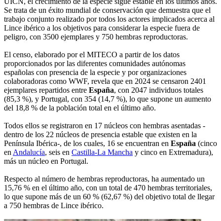
UICN, el crecimiento de la especie sigue estable en los últimos años.
Se trata de un éxito mundial de conservación que demuestra que el
trabajo conjunto realizado por todos los actores implicados acerca al
Lince ibérico a los objetivos para considerar la especie fuera de
peligro, con 3500 ejemplares y 750 hembras reproductoras.
El censo, elaborado por el MITECO a partir de los datos
proporcionados por las diferentes comunidades autónomas
españolas con presencia de la especie y por organizaciones
colaboradoras como WWF, revela que en 2024 se censaron 2401
ejemplares repartidos entre
España
, con 2047 individuos totales
(85,3 %), y Portugal, con 354 (14,7 %), lo que supone un aumento
del 18,8 % de la población total en el último año.
Todos ellos se registraron en 17 núcleos con hembras asentadas -
dentro de los 22 núcleos de presencia estable que existen en la
Península Ibérica-, de los cuales, 16 se encuentran en
España
(cinco
en
Andalucía
, seis en
Castilla-La Mancha
y cinco en Extremadura),
más un núcleo en Portugal.
Respecto al número de hembras reproductoras, ha aumentado un
15,76 % en el último año, con un total de 470 hembras territoriales,
lo que supone más de un 60 % (62,67 %) del objetivo total de llegar
a 750 hembras de Lince ibérico.