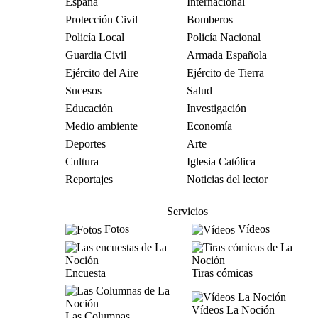
España
Internacional
Protección Civil
Bomberos
Policía Local
Policía Nacional
Guardia Civil
Armada Española
Ejército del Aire
Ejército de Tierra
Sucesos
Salud
Educación
Investigación
Medio ambiente
Economía
Deportes
Arte
Cultura
Iglesia Católica
Reportajes
Noticias del lector
Servicios
Fotos
Vídeos
Encuesta
Tiras cómicas
Vídeos La Noción
Las Columnas