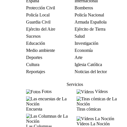
España
Internacional
Protección Civil
Bomberos
Policía Local
Policía Nacional
Guardia Civil
Armada Española
Ejército del Aire
Ejército de Tierra
Sucesos
Salud
Educación
Investigación
Medio ambiente
Economía
Deportes
Arte
Cultura
Iglesia Católica
Reportajes
Noticias del lector
Servicios
Fotos
Vídeos
Encuesta
Tiras cómicas
Vídeos La Noción
Las Columnas