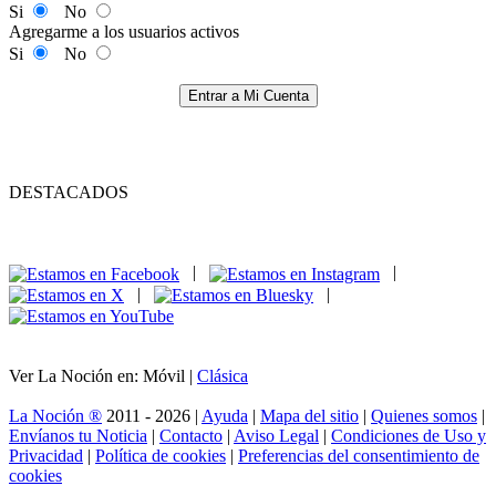
Si
No
Agregarme a los usuarios activos
Si
No
Entrar a Mi Cuenta
DESTACADOS
|
|
|
|
Ver La Noción en: Móvil |
Clásica
La Noción ®
2011 - 2026 |
Ayuda
|
Mapa del sitio
|
Quienes somos
|
Envíanos tu Noticia
|
Contacto
|
Aviso Legal
|
Condiciones de Uso y
Privacidad
|
Política de cookies
|
Preferencias del consentimiento de
cookies