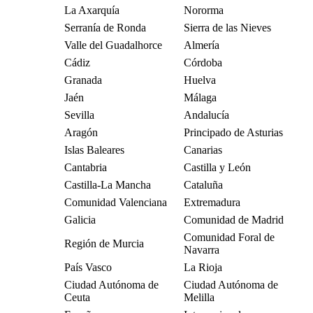
La Axarquía
Nororma
Serranía de Ronda
Sierra de las Nieves
Valle del Guadalhorce
Almería
Cádiz
Córdoba
Granada
Huelva
Jaén
Málaga
Sevilla
Andalucía
Aragón
Principado de Asturias
Islas Baleares
Canarias
Cantabria
Castilla y León
Castilla-La Mancha
Cataluña
Comunidad Valenciana
Extremadura
Galicia
Comunidad de Madrid
Comunidad Foral de
Región de Murcia
Navarra
País Vasco
La Rioja
Ciudad Autónoma de
Ciudad Autónoma de
Ceuta
Melilla