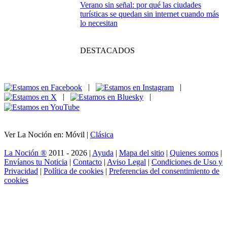
IA en videojuegos: cuando los NPC
empiezan a jugar contigo
Del libro al prime
time: historias que
saltaron de la página
a la pantalla
Verano sin señal: por qué las ciudades
turísticas se quedan sin internet cuando más
lo necesitan
DESTACADOS
|
|
|
|