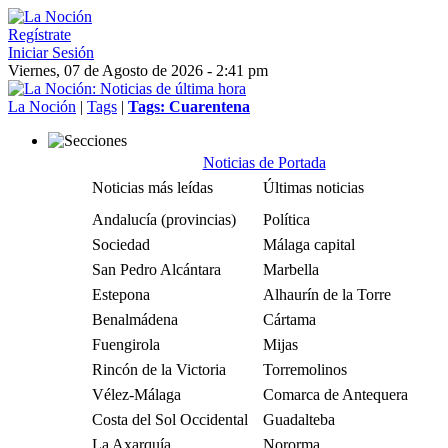
Regístrate
Iniciar Sesión
Viernes, 07 de Agosto de 2026 - 2:41 pm
La Noción
|
Tags
|
Tags: Cuarentena
Noticias de Portada
Noticias más leídas
Últimas noticias
Andalucía (provincias)
Política
Sociedad
Málaga capital
San Pedro Alcántara
Marbella
Estepona
Alhaurín de la Torre
Benalmádena
Cártama
Fuengirola
Mijas
Rincón de la Victoria
Torremolinos
Vélez-Málaga
Comarca de Antequera
Costa del Sol Occidental
Guadalteba
La Axarquía
Nororma