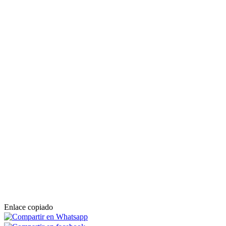
El consejero de Sanidad, Presidencia y Emergencias de la Junta de
Andalucía, Antonio Sanz, ha informado hoy, a través de sus cuentas
oficiales en redes sociales, que la dirección de la Emergencia ha
autorizado el regreso seguro a sus hogares de un total de 35
personas de 22 viviendas localizadas en la denominada "área de
exclusión" de Grazalema en Cádiz.