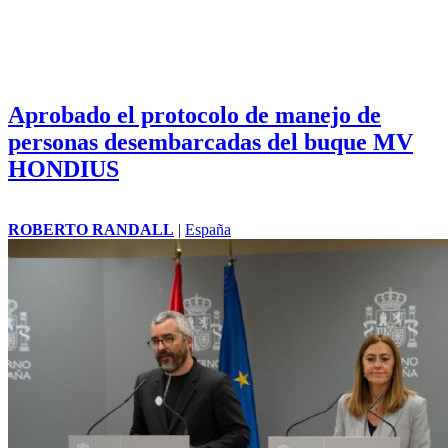
Aprobado el protocolo de manejo de
personas desembarcadas del buque MV
HONDIUS
ROBERTO RANDALL
|
España