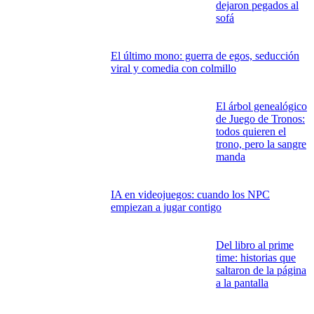
spoiler del futuro
Windows sin pagar
de más: el kit gratuito que todo PC debería
tener en 2026
Finales de películas
explicados: las
escenas que nos
dejaron pegados al
sofá
El último mono: guerra de egos, seducción
viral y comedia con colmillo
El árbol genealógico
de Juego de Tronos:
todos quieren el
trono, pero la sangre
manda