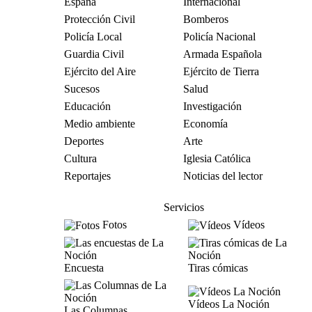
España
Internacional
Protección Civil
Bomberos
Policía Local
Policía Nacional
Guardia Civil
Armada Española
Ejército del Aire
Ejército de Tierra
Sucesos
Salud
Educación
Investigación
Medio ambiente
Economía
Deportes
Arte
Cultura
Iglesia Católica
Reportajes
Noticias del lector
Servicios
Fotos
Vídeos
Encuesta
Tiras cómicas
Vídeos La Noción
Las Columnas