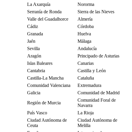
La Axarquía
Nororma
Serranía de Ronda
Sierra de las Nieves
Valle del Guadalhorce
Almería
Cádiz
Córdoba
Granada
Huelva
Jaén
Málaga
Sevilla
Andalucía
Aragón
Principado de Asturias
Islas Baleares
Canarias
Cantabria
Castilla y León
Castilla-La Mancha
Cataluña
Comunidad Valenciana
Extremadura
Galicia
Comunidad de Madrid
Comunidad Foral de
Región de Murcia
Navarra
País Vasco
La Rioja
Ciudad Autónoma de
Ciudad Autónoma de
Ceuta
Melilla