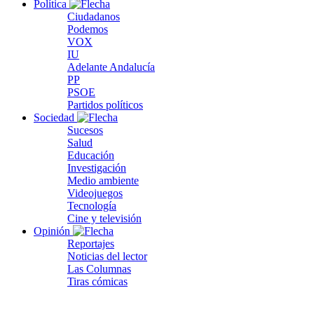
Política
Ciudadanos
Podemos
VOX
IU
Adelante Andalucía
PP
PSOE
Partidos políticos
Sociedad
Sucesos
Salud
Educación
Investigación
Medio ambiente
Videojuegos
Tecnología
Cine y televisión
Opinión
Reportajes
Noticias del lector
Las Columnas
Tiras cómicas