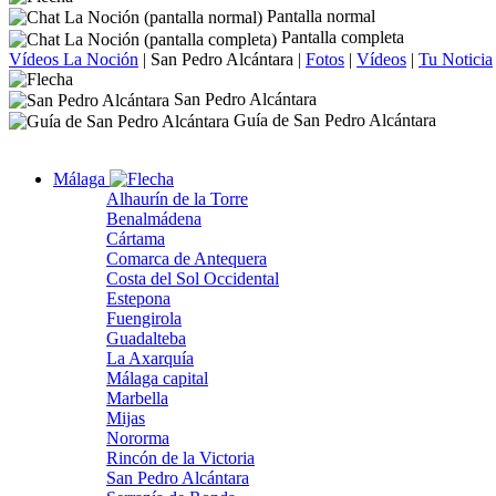
Pantalla normal
Pantalla completa
Vídeos La Noción
|
San Pedro Alcántara
|
Fotos
|
Vídeos
|
Tu Noticia
San Pedro Alcántara
Guía de San Pedro Alcántara
Málaga
Alhaurín de la Torre
Benalmádena
Cártama
Comarca de Antequera
Costa del Sol Occidental
Estepona
Fuengirola
Guadalteba
La Axarquía
Málaga capital
Marbella
Mijas
Nororma
Rincón de la Victoria
San Pedro Alcántara