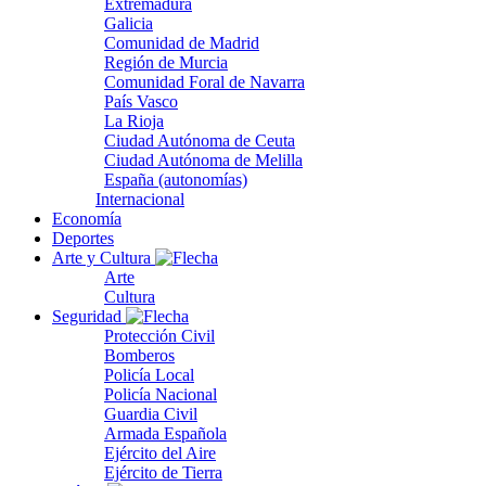
Extremadura
Galicia
Comunidad de Madrid
Región de Murcia
Comunidad Foral de Navarra
País Vasco
La Rioja
Ciudad Autónoma de Ceuta
Ciudad Autónoma de Melilla
España (autonomías)
Internacional
Economía
Deportes
Arte y Cultura
Arte
Cultura
Seguridad
Protección Civil
Bomberos
Policía Local
Policía Nacional
Guardia Civil
Armada Española
Ejército del Aire
Ejército de Tierra