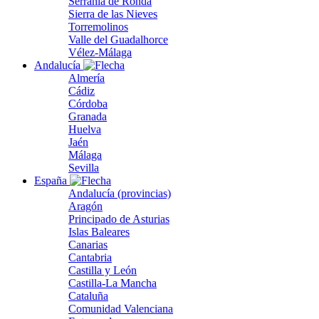
Serranía de Ronda
Sierra de las Nieves
Torremolinos
Valle del Guadalhorce
Vélez-Málaga
Andalucía
Almería
Cádiz
Córdoba
Granada
Huelva
Jaén
Málaga
Sevilla
España
Andalucía (provincias)
Aragón
Principado de Asturias
Islas Baleares
Canarias
Cantabria
Castilla y León
Castilla-La Mancha
Cataluña
Comunidad Valenciana