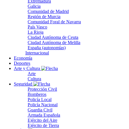
Extremadura
Galicia
Comunidad de Madrid
Región de Murcia
Comunidad Foral de Navarra
País Vasco
La Rioja
Ciudad Autónoma de Ceuta
Ciudad Autónoma de Melilla
España (autonomías)
Internacional
Economía
Deportes
Arte y Cultura
Arte
Cultura
Seguridad
Protección Civil
Bomberos
Policía Local
Policía Nacional
Guardia Civil
Armada Española
Ejército del Aire
Ejército de Tierra