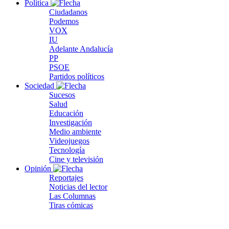
Política
Ciudadanos
Podemos
VOX
IU
Adelante Andalucía
PP
PSOE
Partidos políticos
Sociedad
Sucesos
Salud
Educación
Investigación
Medio ambiente
Videojuegos
Tecnología
Cine y televisión
Opinión
Reportajes
Noticias del lector
Las Columnas
Tiras cómicas