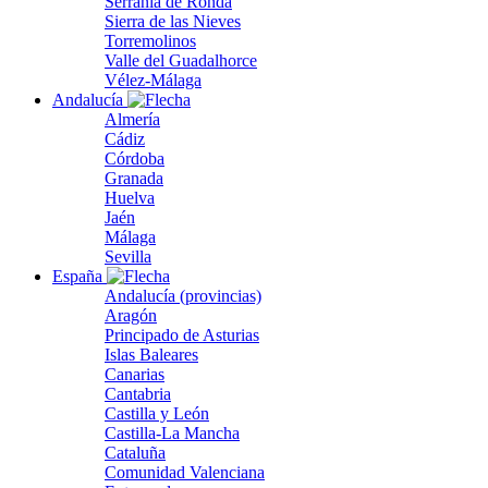
Serranía de Ronda
Sierra de las Nieves
Torremolinos
Valle del Guadalhorce
Vélez-Málaga
Andalucía
Almería
Cádiz
Córdoba
Granada
Huelva
Jaén
Málaga
Sevilla
España
Andalucía (provincias)
Aragón
Principado de Asturias
Islas Baleares
Canarias
Cantabria
Castilla y León
Castilla-La Mancha
Cataluña
Comunidad Valenciana