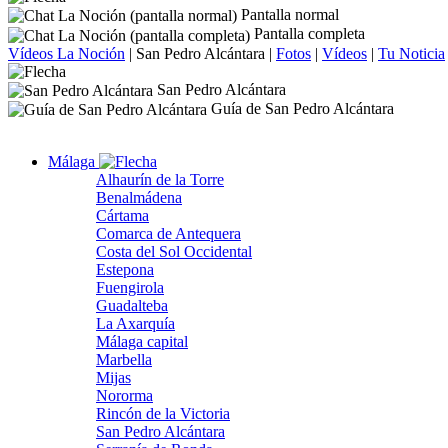
Pantalla normal
Pantalla completa
Vídeos La Noción
|
San Pedro Alcántara
|
Fotos
|
Vídeos
|
Tu Noticia
San Pedro Alcántara
Guía de San Pedro Alcántara
Málaga
Alhaurín de la Torre
Benalmádena
Cártama
Comarca de Antequera
Costa del Sol Occidental
Estepona
Fuengirola
Guadalteba
La Axarquía
Málaga capital
Marbella
Mijas
Nororma
Rincón de la Victoria
San Pedro Alcántara