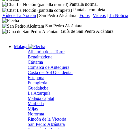
Pantalla normal
Pantalla completa
Vídeos La Noción
|
San Pedro Alcántara
|
Fotos
|
Vídeos
|
Tu Noticia
San Pedro Alcántara
Guía de San Pedro Alcántara
Málaga
Alhaurín de la Torre
Benalmádena
Cártama
Comarca de Antequera
Costa del Sol Occidental
Estepona
Fuengirola
Guadalteba
La Axarquía
Málaga capital
Marbella
Mijas
Nororma
Rincón de la Victoria
San Pedro Alcántara