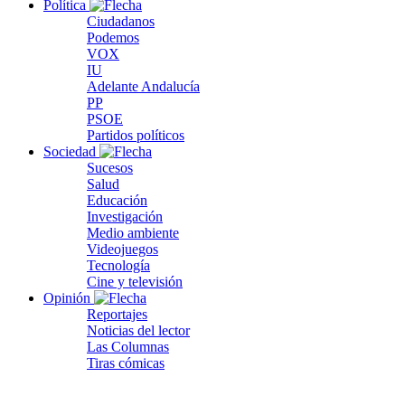
Política
Ciudadanos
Podemos
VOX
IU
Adelante Andalucía
PP
PSOE
Partidos políticos
Sociedad
Sucesos
Salud
Educación
Investigación
Medio ambiente
Videojuegos
Tecnología
Cine y televisión
Opinión
Reportajes
Noticias del lector
Las Columnas
Tiras cómicas