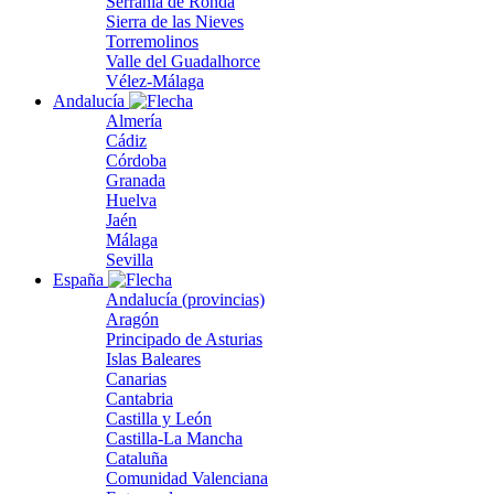
Serranía de Ronda
Sierra de las Nieves
Torremolinos
Valle del Guadalhorce
Vélez-Málaga
Andalucía
Almería
Cádiz
Córdoba
Granada
Huelva
Jaén
Málaga
Sevilla
España
Andalucía (provincias)
Aragón
Principado de Asturias
Islas Baleares
Canarias
Cantabria
Castilla y León
Castilla-La Mancha
Cataluña
Comunidad Valenciana