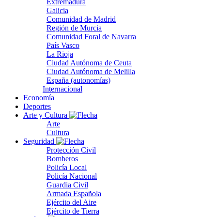
Extremadura
Galicia
Comunidad de Madrid
Región de Murcia
Comunidad Foral de Navarra
País Vasco
La Rioja
Ciudad Autónoma de Ceuta
Ciudad Autónoma de Melilla
España (autonomías)
Internacional
Economía
Deportes
Arte y Cultura
Arte
Cultura
Seguridad
Protección Civil
Bomberos
Policía Local
Policía Nacional
Guardia Civil
Armada Española
Ejército del Aire
Ejército de Tierra