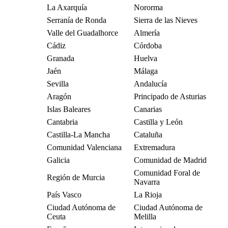
La Axarquía
Nororma
Serranía de Ronda
Sierra de las Nieves
Valle del Guadalhorce
Almería
Cádiz
Córdoba
Granada
Huelva
Jaén
Málaga
Sevilla
Andalucía
Aragón
Principado de Asturias
Islas Baleares
Canarias
Cantabria
Castilla y León
Castilla-La Mancha
Cataluña
Comunidad Valenciana
Extremadura
Galicia
Comunidad de Madrid
Comunidad Foral de
Región de Murcia
Navarra
País Vasco
La Rioja
Ciudad Autónoma de
Ciudad Autónoma de
Ceuta
Melilla