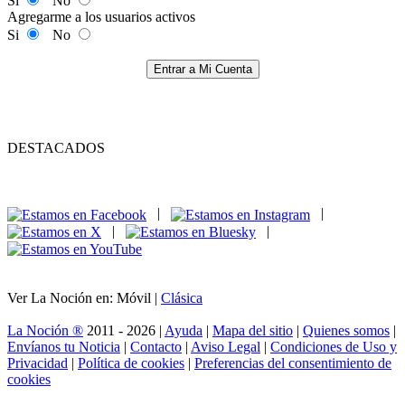
Si
No
Agregarme a los usuarios activos
Si
No
Entrar a Mi Cuenta
DESTACADOS
|
|
|
|
Ver La Noción en: Móvil |
Clásica
La Noción ®
2011 - 2026 |
Ayuda
|
Mapa del sitio
|
Quienes somos
|
Envíanos tu Noticia
|
Contacto
|
Aviso Legal
|
Condiciones de Uso y
Privacidad
|
Política de cookies
|
Preferencias del consentimiento de
cookies