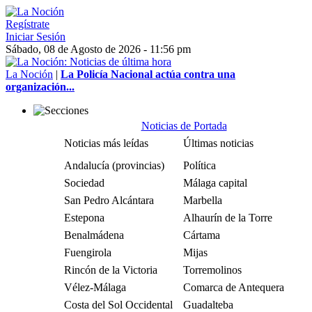
Regístrate
Iniciar Sesión
Sábado, 08 de Agosto de 2026 - 11:56 pm
La Noción
|
La Policía Nacional actúa contra una
organización...
Noticias de Portada
Noticias más leídas
Últimas noticias
Andalucía (provincias)
Política
Sociedad
Málaga capital
San Pedro Alcántara
Marbella
Estepona
Alhaurín de la Torre
Benalmádena
Cártama
Fuengirola
Mijas
Rincón de la Victoria
Torremolinos
Vélez-Málaga
Comarca de Antequera
Costa del Sol Occidental
Guadalteba