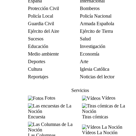
España
Internacional
Protección Civil
Bomberos
Policía Local
Policía Nacional
Guardia Civil
Armada Española
Ejército del Aire
Ejército de Tierra
Sucesos
Salud
Educación
Investigación
Medio ambiente
Economía
Deportes
Arte
Cultura
Iglesia Católica
Reportajes
Noticias del lector
Servicios
Fotos
Vídeos
Encuesta
Tiras cómicas
Vídeos La Noción
Las Columnas