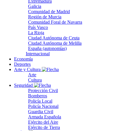
Extremadura
Galicia
Comunidad de Madrid
Región de Murcia
Comunidad Foral de Navarra
País Vasco
La Rioja
Ciudad Autónoma de Ceuta
Ciudad Autónoma de Melilla
España (autonomías)
Internacional
Economía
Deportes
Arte y Cultura
Arte
Cultura
Seguridad
Protección Civil
Bomberos
Policía Local
Policía Nacional
Guardia Civil
Armada Española
Ejército del Aire
Ejército de Tierra