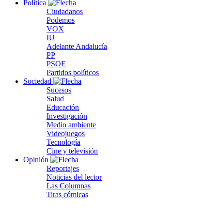
Política
Ciudadanos
Podemos
VOX
IU
Adelante Andalucía
PP
PSOE
Partidos políticos
Sociedad
Sucesos
Salud
Educación
Investigación
Medio ambiente
Videojuegos
Tecnología
Cine y televisión
Opinión
Reportajes
Noticias del lector
Las Columnas
Tiras cómicas