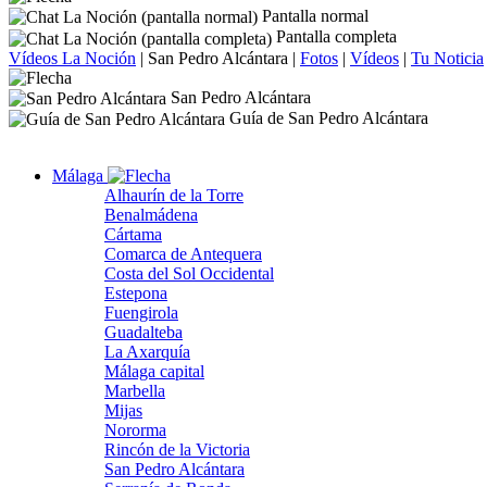
Pantalla normal
Pantalla completa
Vídeos La Noción
|
San Pedro Alcántara
|
Fotos
|
Vídeos
|
Tu Noticia
San Pedro Alcántara
Guía de San Pedro Alcántara
Málaga
Alhaurín de la Torre
Benalmádena
Cártama
Comarca de Antequera
Costa del Sol Occidental
Estepona
Fuengirola
Guadalteba
La Axarquía
Málaga capital
Marbella
Mijas
Nororma
Rincón de la Victoria
San Pedro Alcántara