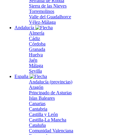
Serranía de Ronda
Sierra de las Nieves
Torremolinos
Valle del Guadalhorce
Vélez-Málaga
Andalucía
Almería
Cádiz
Córdoba
Granada
Huelva
Jaén
Málaga
Sevilla
España
Andalucía (provincias)
Aragón
Principado de Asturias
Islas Baleares
Canarias
Cantabria
Castilla y León
Castilla-La Mancha
Cataluña
Comunidad Valenciana