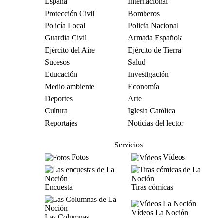
España
Internacional
Protección Civil
Bomberos
Policía Local
Policía Nacional
Guardia Civil
Armada Española
Ejército del Aire
Ejército de Tierra
Sucesos
Salud
Educación
Investigación
Medio ambiente
Economía
Deportes
Arte
Cultura
Iglesia Católica
Reportajes
Noticias del lector
Servicios
Fotos
Vídeos
Encuesta
Tiras cómicas
Vídeos La Noción
Las Columnas