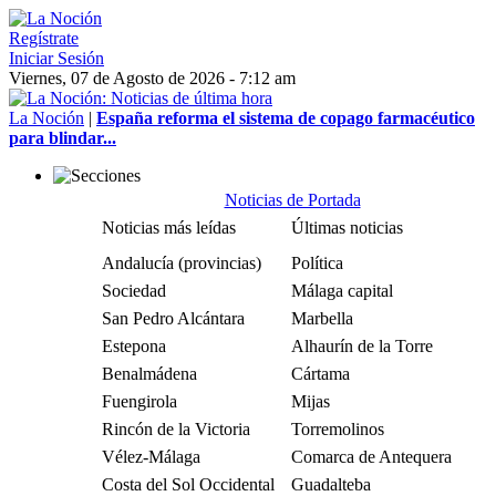
Regístrate
Iniciar Sesión
Viernes, 07 de Agosto de 2026 - 7:12 am
La Noción
|
España reforma el sistema de copago farmacéutico
para blindar...
Noticias de Portada
Noticias más leídas
Últimas noticias
Andalucía (provincias)
Política
Sociedad
Málaga capital
San Pedro Alcántara
Marbella
Estepona
Alhaurín de la Torre
Benalmádena
Cártama
Fuengirola
Mijas
Rincón de la Victoria
Torremolinos
Vélez-Málaga
Comarca de Antequera
Costa del Sol Occidental
Guadalteba