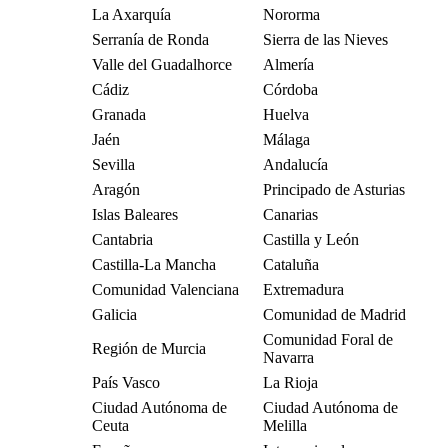
La Axarquía
Nororma
Serranía de Ronda
Sierra de las Nieves
Valle del Guadalhorce
Almería
Cádiz
Córdoba
Granada
Huelva
Jaén
Málaga
Sevilla
Andalucía
Aragón
Principado de Asturias
Islas Baleares
Canarias
Cantabria
Castilla y León
Castilla-La Mancha
Cataluña
Comunidad Valenciana
Extremadura
Galicia
Comunidad de Madrid
Comunidad Foral de
Región de Murcia
Navarra
País Vasco
La Rioja
Ciudad Autónoma de
Ciudad Autónoma de
Ceuta
Melilla