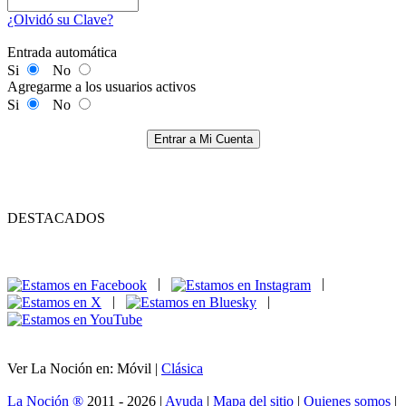
¿Olvidó su Clave?
Entrada automática
Si
No
Agregarme a los usuarios activos
Si
No
Entrar a Mi Cuenta
DESTACADOS
|
|
|
|
Ver La Noción en: Móvil |
Clásica
La Noción ®
2011 - 2026 |
Ayuda
|
Mapa del sitio
|
Quienes somos
|