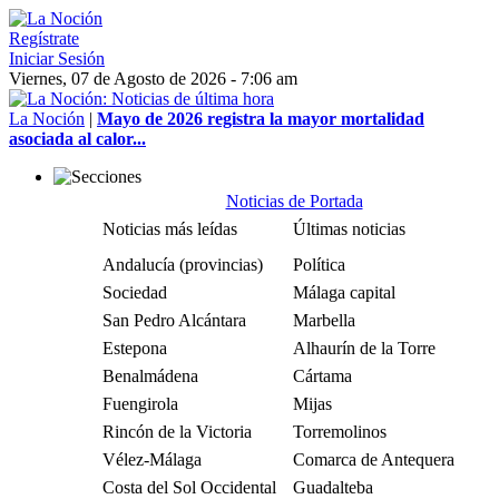
Regístrate
Iniciar Sesión
Viernes, 07 de Agosto de 2026 - 7:06 am
La Noción
|
Mayo de 2026 registra la mayor mortalidad
asociada al calor...
Noticias de Portada
Noticias más leídas
Últimas noticias
Andalucía (provincias)
Política
Sociedad
Málaga capital
San Pedro Alcántara
Marbella
Estepona
Alhaurín de la Torre
Benalmádena
Cártama
Fuengirola
Mijas
Rincón de la Victoria
Torremolinos
Vélez-Málaga
Comarca de Antequera
Costa del Sol Occidental
Guadalteba