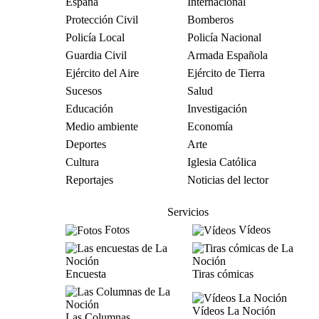
España
Internacional
Protección Civil
Bomberos
Policía Local
Policía Nacional
Guardia Civil
Armada Española
Ejército del Aire
Ejército de Tierra
Sucesos
Salud
Educación
Investigación
Medio ambiente
Economía
Deportes
Arte
Cultura
Iglesia Católica
Reportajes
Noticias del lector
Servicios
Fotos
Vídeos
Encuesta
Tiras cómicas
Vídeos La Noción
Las Columnas