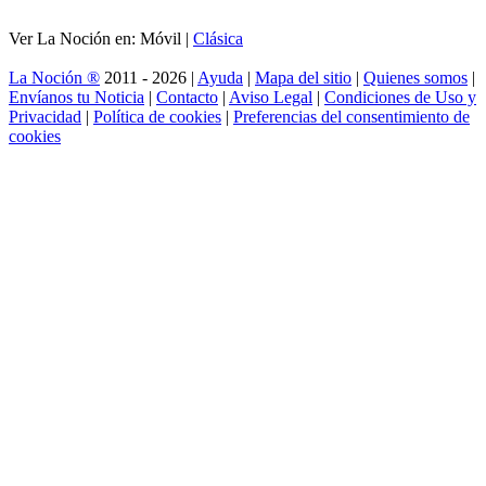
Ver La Noción en: Móvil |
Clásica
La Noción ®
2011 - 2026 |
Ayuda
|
Mapa del sitio
|
Quienes somos
|
Envíanos tu Noticia
|
Contacto
|
Aviso Legal
|
Condiciones de Uso y
Privacidad
|
Política de cookies
|
Preferencias del consentimiento de
cookies