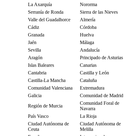
La Axarquía
Nororma
Serranía de Ronda
Sierra de las Nieves
Valle del Guadalhorce
Almería
Cádiz
Córdoba
Granada
Huelva
Jaén
Málaga
Sevilla
Andalucía
Aragón
Principado de Asturias
Islas Baleares
Canarias
Cantabria
Castilla y León
Castilla-La Mancha
Cataluña
Comunidad Valenciana
Extremadura
Galicia
Comunidad de Madrid
Comunidad Foral de
Región de Murcia
Navarra
País Vasco
La Rioja
Ciudad Autónoma de
Ciudad Autónoma de
Ceuta
Melilla