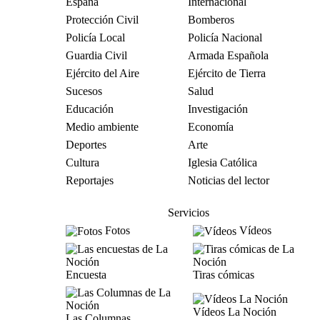
España
Internacional
Protección Civil
Bomberos
Policía Local
Policía Nacional
Guardia Civil
Armada Española
Ejército del Aire
Ejército de Tierra
Sucesos
Salud
Educación
Investigación
Medio ambiente
Economía
Deportes
Arte
Cultura
Iglesia Católica
Reportajes
Noticias del lector
Servicios
Fotos
Vídeos
Encuesta
Tiras cómicas
Vídeos La Noción
Las Columnas