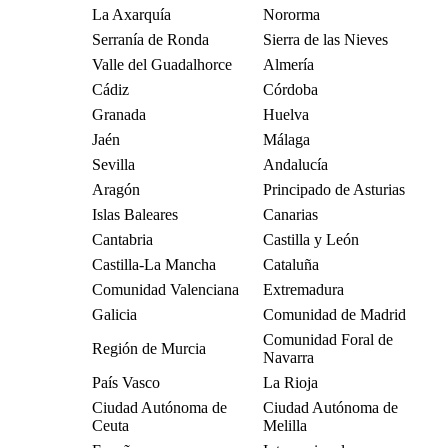
La Axarquía
Nororma
Serranía de Ronda
Sierra de las Nieves
Valle del Guadalhorce
Almería
Cádiz
Córdoba
Granada
Huelva
Jaén
Málaga
Sevilla
Andalucía
Aragón
Principado de Asturias
Islas Baleares
Canarias
Cantabria
Castilla y León
Castilla-La Mancha
Cataluña
Comunidad Valenciana
Extremadura
Galicia
Comunidad de Madrid
Comunidad Foral de
Región de Murcia
Navarra
País Vasco
La Rioja
Ciudad Autónoma de
Ciudad Autónoma de
Ceuta
Melilla