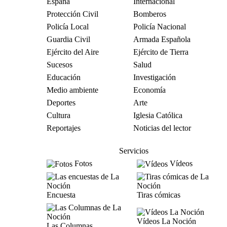
España
Internacional
Protección Civil
Bomberos
Policía Local
Policía Nacional
Guardia Civil
Armada Española
Ejército del Aire
Ejército de Tierra
Sucesos
Salud
Educación
Investigación
Medio ambiente
Economía
Deportes
Arte
Cultura
Iglesia Católica
Reportajes
Noticias del lector
Servicios
Fotos
Vídeos
Encuesta
Tiras cómicas
Vídeos La Noción
Las Columnas