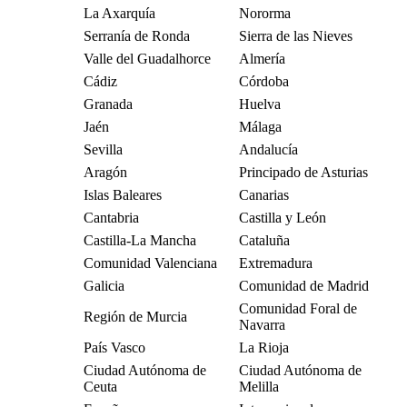
La Axarquía
Nororma
Serranía de Ronda
Sierra de las Nieves
Valle del Guadalhorce
Almería
Cádiz
Córdoba
Granada
Huelva
Jaén
Málaga
Sevilla
Andalucía
Aragón
Principado de Asturias
Islas Baleares
Canarias
Cantabria
Castilla y León
Castilla-La Mancha
Cataluña
Comunidad Valenciana
Extremadura
Galicia
Comunidad de Madrid
Comunidad Foral de
Región de Murcia
Navarra
País Vasco
La Rioja
Ciudad Autónoma de
Ciudad Autónoma de
Ceuta
Melilla