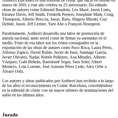
Astiberri Ediciones es una editorial de cómic que nació en Bilbao en
marzo de 2001 y este año celebra su 25 aniversario. Ha editado
obras de autores como Edmond Baudoin, Lea Mazé, Jason Lutes,
Eleanor Davis, Jeff Smith, Frederik Peeters, Josephine Mark, Craig
Thompson, Alberto Breccia, Jason, Baru, Shigeru Mizuki, Guy
Delisle, Jason, Jeff Lemire, Yaro Abe o François Bourgeon.
Paralelamente, Astiberri desarrolla una labor de promoción de
autoría nacional, tanto novel como de firmas ya asentadas en el
medio. Fruto de esa labor son los éxitos conseguidos en la
exportación de las obras de autores como Paco Roca, Laura Pérez,
Alfonso Zapico, David Rubín, Javier de Isusi, Santiago García,
Javier Olivares, Nadar, Rubén Pellejero, Ana Miralles, Alberto
Vázquez, Gabi Beltrán, Bartolomé Segui, Sara Soler, Albert
Monteys, Lola Lorente, José Antonio Pérez Ledo, Alex Orbe o
Álvaro Ortiz.
Los autores y obras publicados por Astiberri han recibido a lo largo
de los años el reconocimiento en Comic Barcelona, convirtiéndose
en la editorial de cómic con un mayor número de nominaciones del
salón en los últimos años.
Jurado