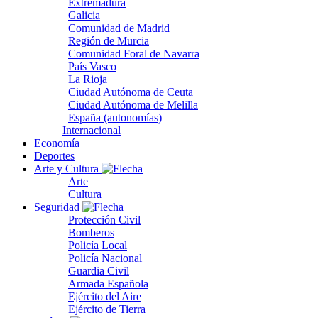
Extremadura
Galicia
Comunidad de Madrid
Región de Murcia
Comunidad Foral de Navarra
País Vasco
La Rioja
Ciudad Autónoma de Ceuta
Ciudad Autónoma de Melilla
España (autonomías)
Internacional
Economía
Deportes
Arte y Cultura
Arte
Cultura
Seguridad
Protección Civil
Bomberos
Policía Local
Policía Nacional
Guardia Civil
Armada Española
Ejército del Aire
Ejército de Tierra