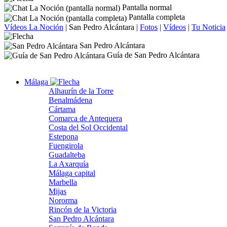
Pantalla normal
Pantalla completa
Vídeos La Noción
|
San Pedro Alcántara
|
Fotos
|
Vídeos
|
Tu Noticia
San Pedro Alcántara
Guía de San Pedro Alcántara
Málaga
Alhaurín de la Torre
Benalmádena
Cártama
Comarca de Antequera
Costa del Sol Occidental
Estepona
Fuengirola
Guadalteba
La Axarquía
Málaga capital
Marbella
Mijas
Nororma
Rincón de la Victoria
San Pedro Alcántara