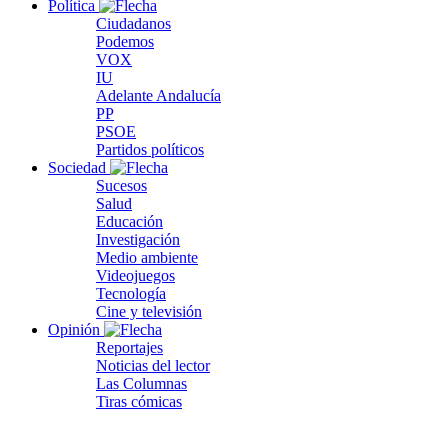
Política
Ciudadanos
Podemos
VOX
IU
Adelante Andalucía
PP
PSOE
Partidos políticos
Sociedad
Sucesos
Salud
Educación
Investigación
Medio ambiente
Videojuegos
Tecnología
Cine y televisión
Opinión
Reportajes
Noticias del lector
Las Columnas
Tiras cómicas