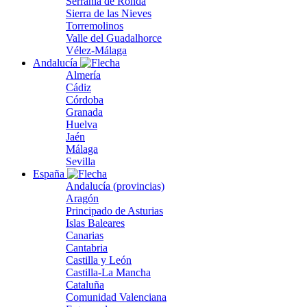
Serranía de Ronda
Sierra de las Nieves
Torremolinos
Valle del Guadalhorce
Vélez-Málaga
Andalucía
Almería
Cádiz
Córdoba
Granada
Huelva
Jaén
Málaga
Sevilla
España
Andalucía (provincias)
Aragón
Principado de Asturias
Islas Baleares
Canarias
Cantabria
Castilla y León
Castilla-La Mancha
Cataluña
Comunidad Valenciana