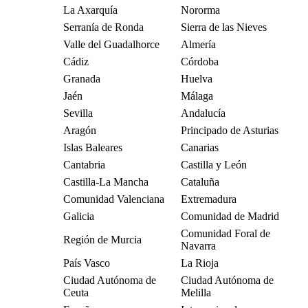
La Axarquía
Nororma
Serranía de Ronda
Sierra de las Nieves
Valle del Guadalhorce
Almería
Cádiz
Córdoba
Granada
Huelva
Jaén
Málaga
Sevilla
Andalucía
Aragón
Principado de Asturias
Islas Baleares
Canarias
Cantabria
Castilla y León
Castilla-La Mancha
Cataluña
Comunidad Valenciana
Extremadura
Galicia
Comunidad de Madrid
Comunidad Foral de
Región de Murcia
Navarra
País Vasco
La Rioja
Ciudad Autónoma de
Ciudad Autónoma de
Ceuta
Melilla