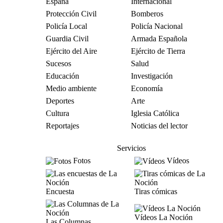
España
Internacional
Protección Civil
Bomberos
Policía Local
Policía Nacional
Guardia Civil
Armada Española
Ejército del Aire
Ejército de Tierra
Sucesos
Salud
Educación
Investigación
Medio ambiente
Economía
Deportes
Arte
Cultura
Iglesia Católica
Reportajes
Noticias del lector
Servicios
Fotos
Vídeos
Encuesta
Tiras cómicas
Vídeos La Noción
Las Columnas