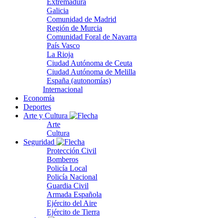
Extremadura
Galicia
Comunidad de Madrid
Región de Murcia
Comunidad Foral de Navarra
País Vasco
La Rioja
Ciudad Autónoma de Ceuta
Ciudad Autónoma de Melilla
España (autonomías)
Internacional
Economía
Deportes
Arte y Cultura
Arte
Cultura
Seguridad
Protección Civil
Bomberos
Policía Local
Policía Nacional
Guardia Civil
Armada Española
Ejército del Aire
Ejército de Tierra