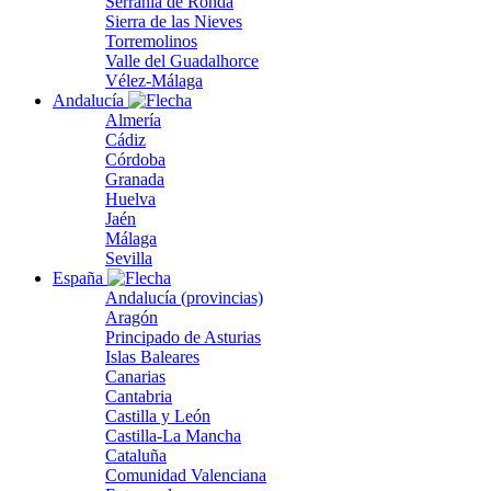
Serranía de Ronda
Sierra de las Nieves
Torremolinos
Valle del Guadalhorce
Vélez-Málaga
Andalucía
Almería
Cádiz
Córdoba
Granada
Huelva
Jaén
Málaga
Sevilla
España
Andalucía (provincias)
Aragón
Principado de Asturias
Islas Baleares
Canarias
Cantabria
Castilla y León
Castilla-La Mancha
Cataluña
Comunidad Valenciana