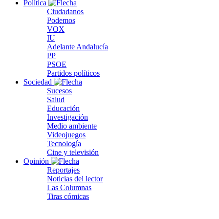
Política
Ciudadanos
Podemos
VOX
IU
Adelante Andalucía
PP
PSOE
Partidos políticos
Sociedad
Sucesos
Salud
Educación
Investigación
Medio ambiente
Videojuegos
Tecnología
Cine y televisión
Opinión
Reportajes
Noticias del lector
Las Columnas
Tiras cómicas