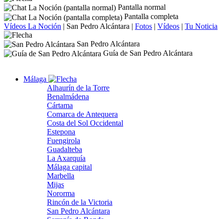
Pantalla normal
Pantalla completa
Vídeos La Noción
|
San Pedro Alcántara
|
Fotos
|
Vídeos
|
Tu Noticia
San Pedro Alcántara
Guía de San Pedro Alcántara
Málaga
Alhaurín de la Torre
Benalmádena
Cártama
Comarca de Antequera
Costa del Sol Occidental
Estepona
Fuengirola
Guadalteba
La Axarquía
Málaga capital
Marbella
Mijas
Nororma
Rincón de la Victoria
San Pedro Alcántara