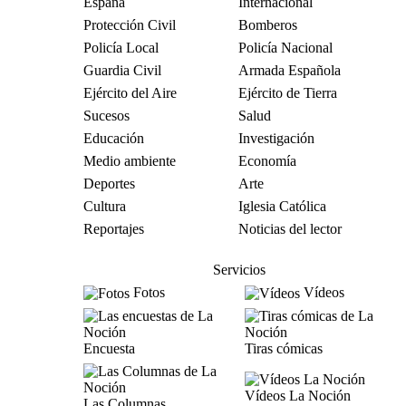
España
Internacional
Protección Civil
Bomberos
Policía Local
Policía Nacional
Guardia Civil
Armada Española
Ejército del Aire
Ejército de Tierra
Sucesos
Salud
Educación
Investigación
Medio ambiente
Economía
Deportes
Arte
Cultura
Iglesia Católica
Reportajes
Noticias del lector
Servicios
Fotos
Vídeos
Encuesta
Tiras cómicas
Vídeos La Noción
Las Columnas