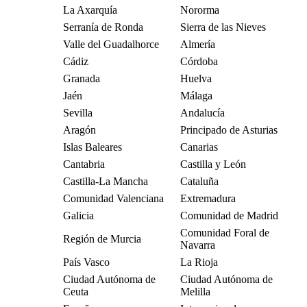
La Axarquía
Nororma
Serranía de Ronda
Sierra de las Nieves
Valle del Guadalhorce
Almería
Cádiz
Córdoba
Granada
Huelva
Jaén
Málaga
Sevilla
Andalucía
Aragón
Principado de Asturias
Islas Baleares
Canarias
Cantabria
Castilla y León
Castilla-La Mancha
Cataluña
Comunidad Valenciana
Extremadura
Galicia
Comunidad de Madrid
Comunidad Foral de
Región de Murcia
Navarra
País Vasco
La Rioja
Ciudad Autónoma de
Ciudad Autónoma de
Ceuta
Melilla