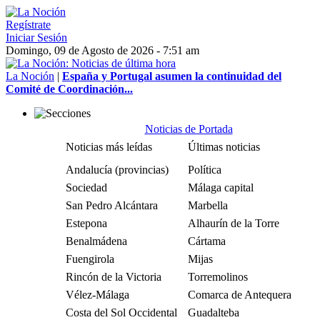
Regístrate
Iniciar Sesión
Domingo, 09 de Agosto de 2026 - 7:51 am
La Noción
|
España y Portugal asumen la continuidad del
Comité de Coordinación...
Noticias de Portada
Noticias más leídas
Últimas noticias
Andalucía (provincias)
Política
Sociedad
Málaga capital
San Pedro Alcántara
Marbella
Estepona
Alhaurín de la Torre
Benalmádena
Cártama
Fuengirola
Mijas
Rincón de la Victoria
Torremolinos
Vélez-Málaga
Comarca de Antequera
Costa del Sol Occidental
Guadalteba