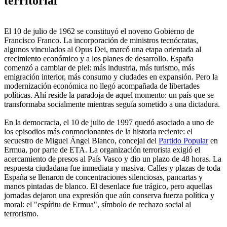
territorial
El 10 de julio de 1962 se constituyó el noveno Gobierno de
Francisco Franco. La incorporación de ministros tecnócratas,
algunos vinculados al Opus Dei, marcó una etapa orientada al
crecimiento económico y a los planes de desarrollo. España
comenzó a cambiar de piel: más industria, más turismo, más
emigración interior, más consumo y ciudades en expansión. Pero la
modernización económica no llegó acompañada de libertades
políticas. Ahí reside la paradoja de aquel momento: un país que se
transformaba socialmente mientras seguía sometido a una dictadura.
En la democracia, el 10 de julio de 1997 quedó asociado a uno de
los episodios más conmocionantes de la historia reciente: el
secuestro de Miguel Ángel Blanco, concejal del
Partido Popular
en
Ermua, por parte de ETA. La organización terrorista exigió el
acercamiento de presos al País Vasco y dio un plazo de 48 horas. La
respuesta ciudadana fue inmediata y masiva. Calles y plazas de toda
España se llenaron de concentraciones silenciosas, pancartas y
manos pintadas de blanco. El desenlace fue trágico, pero aquellas
jornadas dejaron una expresión que aún conserva fuerza política y
moral: el "espíritu de Ermua", símbolo de rechazo social al
terrorismo.