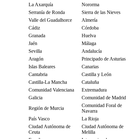
La Axarquía
Nororma
Serranía de Ronda
Sierra de las Nieves
Valle del Guadalhorce
Almería
Cádiz
Córdoba
Granada
Huelva
Jaén
Málaga
Sevilla
Andalucía
Aragón
Principado de Asturias
Islas Baleares
Canarias
Cantabria
Castilla y León
Castilla-La Mancha
Cataluña
Comunidad Valenciana
Extremadura
Galicia
Comunidad de Madrid
Comunidad Foral de
Región de Murcia
Navarra
País Vasco
La Rioja
Ciudad Autónoma de
Ciudad Autónoma de
Ceuta
Melilla