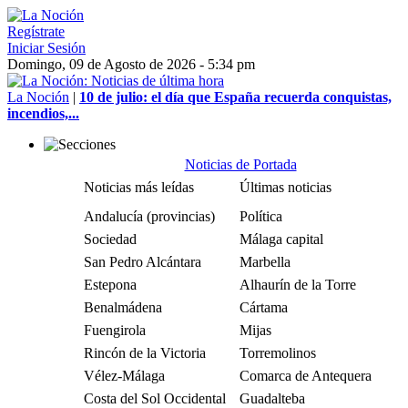
Regístrate
Iniciar Sesión
Domingo, 09 de Agosto de 2026 - 5:34 pm
La Noción
|
10 de julio: el día que España recuerda conquistas,
incendios,...
Noticias de Portada
Noticias más leídas
Últimas noticias
Andalucía (provincias)
Política
Sociedad
Málaga capital
San Pedro Alcántara
Marbella
Estepona
Alhaurín de la Torre
Benalmádena
Cártama
Fuengirola
Mijas
Rincón de la Victoria
Torremolinos
Vélez-Málaga
Comarca de Antequera
Costa del Sol Occidental
Guadalteba