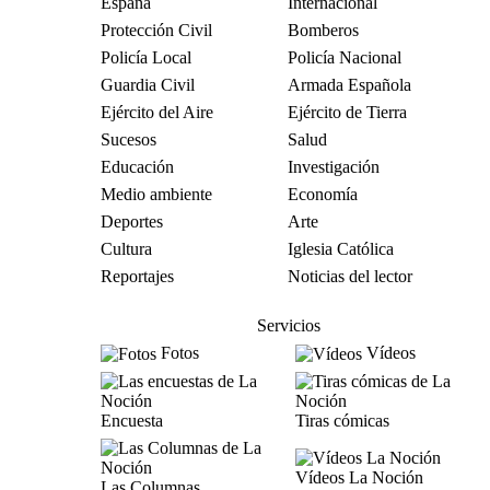
España
Internacional
Protección Civil
Bomberos
Policía Local
Policía Nacional
Guardia Civil
Armada Española
Ejército del Aire
Ejército de Tierra
Sucesos
Salud
Educación
Investigación
Medio ambiente
Economía
Deportes
Arte
Cultura
Iglesia Católica
Reportajes
Noticias del lector
Servicios
Fotos
Vídeos
Encuesta
Tiras cómicas
Vídeos La Noción
Las Columnas