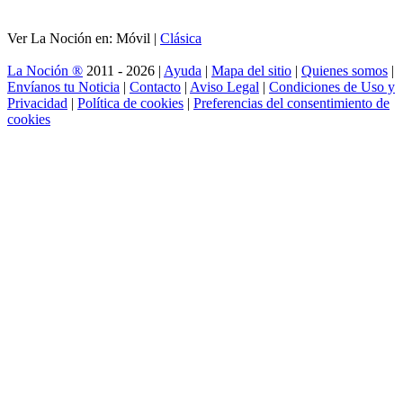
Ver La Noción en: Móvil |
Clásica
La Noción ®
2011 - 2026 |
Ayuda
|
Mapa del sitio
|
Quienes somos
|
Envíanos tu Noticia
|
Contacto
|
Aviso Legal
|
Condiciones de Uso y
Privacidad
|
Política de cookies
|
Preferencias del consentimiento de
cookies