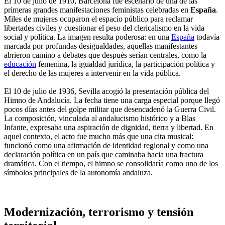
El 10 de julio de 1910, Barcelona fue escenario de una de las
primeras grandes manifestaciones feministas celebradas en
España
.
Miles de mujeres ocuparon el espacio público para reclamar
libertades civiles y cuestionar el peso del clericalismo en la vida
social y política. La imagen resulta poderosa: en una
España
todavía
marcada por profundas desigualdades, aquellas manifestantes
abrieron camino a debates que después serían centrales, como la
educación
femenina, la igualdad jurídica, la participación política y
el derecho de las mujeres a intervenir en la vida pública.
El 10 de julio de 1936, Sevilla acogió la presentación pública del
Himno de Andalucía. La fecha tiene una carga especial porque llegó
pocos días antes del golpe militar que desencadenó la Guerra Civil.
La composición, vinculada al andalucismo histórico y a Blas
Infante, expresaba una aspiración de dignidad, tierra y libertad. En
aquel contexto, el acto fue mucho más que una cita musical:
funcionó como una afirmación de identidad regional y como una
declaración política en un país que caminaba hacia una fractura
dramática. Con el tiempo, el himno se consolidaría como uno de los
símbolos principales de la autonomía andaluza.
Modernización, terrorismo y tensión