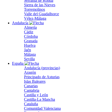
Serranía de Ronda
Sierra de las Nieves
Torremolinos
Valle del Guadalhorce
Vélez-Málaga
Andalucía
Almería
Cádiz
Córdoba
Granada
Huelva
Jaén
Málaga
Sevilla
España
Andalucía (provincias)
Aragón
Principado de Asturias
Islas Baleares
Canarias
Cantabria
Castilla y León
Castilla-La Mancha
Cataluña
Comunidad Valenciana