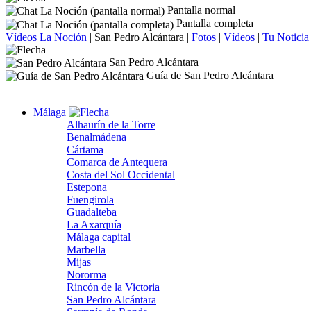
Pantalla normal
Pantalla completa
Vídeos La Noción
|
San Pedro Alcántara
|
Fotos
|
Vídeos
|
Tu Noticia
San Pedro Alcántara
Guía de San Pedro Alcántara
Málaga
Alhaurín de la Torre
Benalmádena
Cártama
Comarca de Antequera
Costa del Sol Occidental
Estepona
Fuengirola
Guadalteba
La Axarquía
Málaga capital
Marbella
Mijas
Nororma
Rincón de la Victoria
San Pedro Alcántara