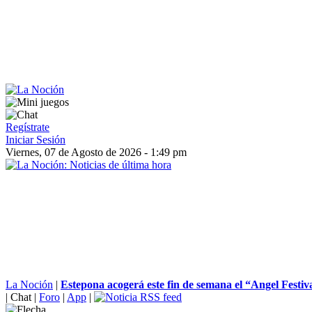
Regístrate
Iniciar Sesión
Viernes, 07 de Agosto de 2026 - 1:49 pm
La Noción
|
Estepona acogerá este fin de semana el “Angel Festival
|
Chat
|
Foro
|
App
|