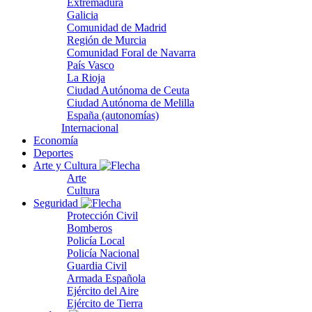
Extremadura
Galicia
Comunidad de Madrid
Región de Murcia
Comunidad Foral de Navarra
País Vasco
La Rioja
Ciudad Autónoma de Ceuta
Ciudad Autónoma de Melilla
España (autonomías)
Internacional
Economía
Deportes
Arte y Cultura
Arte
Cultura
Seguridad
Protección Civil
Bomberos
Policía Local
Policía Nacional
Guardia Civil
Armada Española
Ejército del Aire
Ejército de Tierra