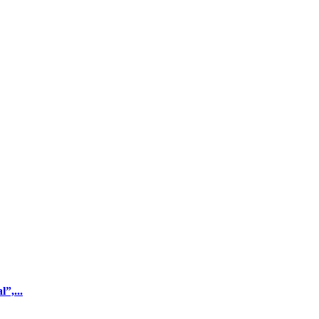
”,...