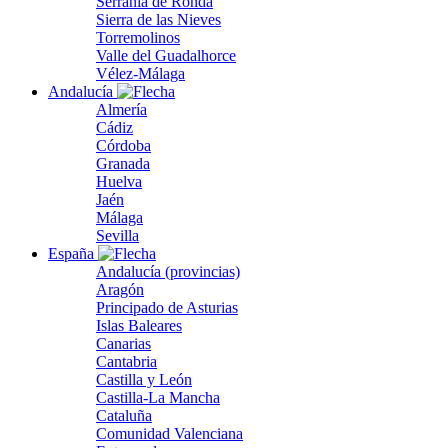
Serranía de Ronda
Sierra de las Nieves
Torremolinos
Valle del Guadalhorce
Vélez-Málaga
Andalucía
Almería
Cádiz
Córdoba
Granada
Huelva
Jaén
Málaga
Sevilla
España
Andalucía (provincias)
Aragón
Principado de Asturias
Islas Baleares
Canarias
Cantabria
Castilla y León
Castilla-La Mancha
Cataluña
Comunidad Valenciana