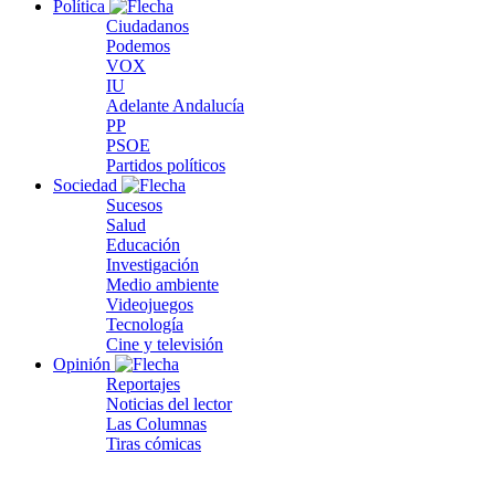
Política
Ciudadanos
Podemos
VOX
IU
Adelante Andalucía
PP
PSOE
Partidos políticos
Sociedad
Sucesos
Salud
Educación
Investigación
Medio ambiente
Videojuegos
Tecnología
Cine y televisión
Opinión
Reportajes
Noticias del lector
Las Columnas
Tiras cómicas