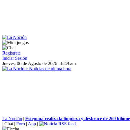
Regístrate
Iniciar Sesión
Jueves, 06 de Agosto de 2026 - 6:49 am
La Noción
|
Estepona realiza la limpieza y desbroce de 269 kilómet
|
Chat
|
Foro
|
App
|