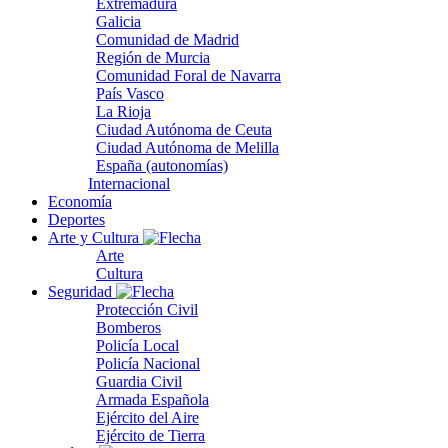
Extremadura
Galicia
Comunidad de Madrid
Región de Murcia
Comunidad Foral de Navarra
País Vasco
La Rioja
Ciudad Autónoma de Ceuta
Ciudad Autónoma de Melilla
España (autonomías)
Internacional
Economía
Deportes
Arte y Cultura
Arte
Cultura
Seguridad
Protección Civil
Bomberos
Policía Local
Policía Nacional
Guardia Civil
Armada Española
Ejército del Aire
Ejército de Tierra