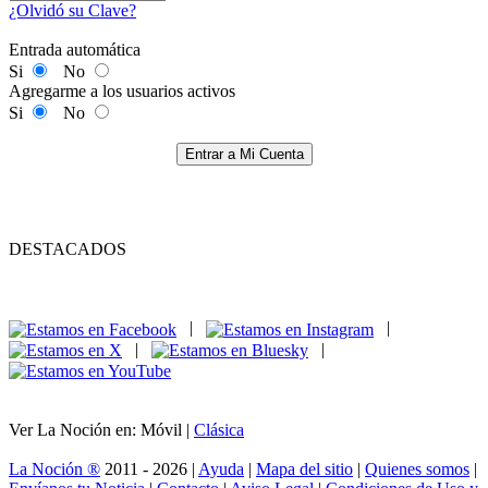
¿Olvidó su Clave?
Entrada automática
Si
No
Agregarme a los usuarios activos
Si
No
Entrar a Mi Cuenta
DESTACADOS
|
|
|
|
Ver La Noción en: Móvil |
Clásica
La Noción ®
2011 - 2026 |
Ayuda
|
Mapa del sitio
|
Quienes somos
|