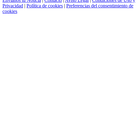
Envíanos tu Noticia
|
Contacto
|
Aviso Legal
|
Condiciones de Uso y
Privacidad
|
Política de cookies
|
Preferencias del consentimiento de
cookies