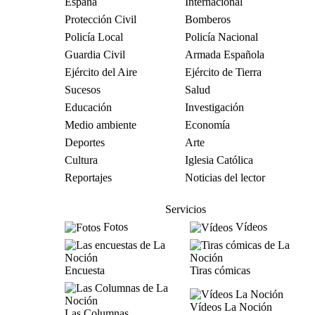
España
Internacional
Protección Civil
Bomberos
Policía Local
Policía Nacional
Guardia Civil
Armada Española
Ejército del Aire
Ejército de Tierra
Sucesos
Salud
Educación
Investigación
Medio ambiente
Economía
Deportes
Arte
Cultura
Iglesia Católica
Reportajes
Noticias del lector
Servicios
Fotos
Vídeos
Encuesta
Tiras cómicas
Vídeos La Noción
Las Columnas