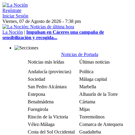
Regístrate
Iniciar Sesión
Viernes, 07 de Agosto de 2026 - 7:38 pm
La Noción
|
Impulsan en Cáceres una campaña de
sensibilización y recogida...
Noticias de Portada
Noticias más leídas
Últimas noticias
Andalucía (provincias)
Política
Sociedad
Málaga capital
San Pedro Alcántara
Marbella
Estepona
Alhaurín de la Torre
Benalmádena
Cártama
Fuengirola
Mijas
Rincón de la Victoria
Torremolinos
Vélez-Málaga
Comarca de Antequera
Costa del Sol Occidental
Guadalteba