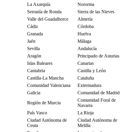
La Axarquía
Nororma
Serranía de Ronda
Sierra de las Nieves
Valle del Guadalhorce
Almería
Cádiz
Córdoba
Granada
Huelva
Jaén
Málaga
Sevilla
Andalucía
Aragón
Principado de Asturias
Islas Baleares
Canarias
Cantabria
Castilla y León
Castilla-La Mancha
Cataluña
Comunidad Valenciana
Extremadura
Galicia
Comunidad de Madrid
Comunidad Foral de
Región de Murcia
Navarra
País Vasco
La Rioja
Ciudad Autónoma de
Ciudad Autónoma de
Ceuta
Melilla