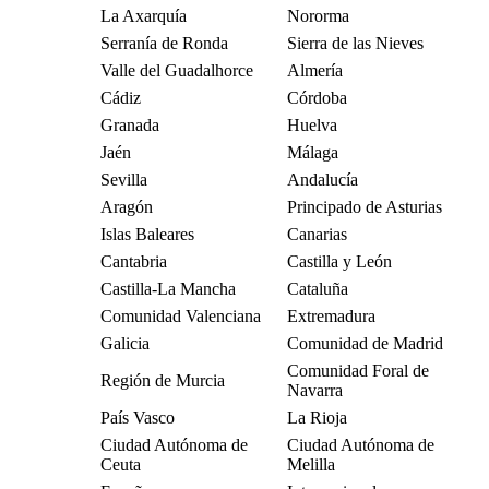
La Axarquía
Nororma
Serranía de Ronda
Sierra de las Nieves
Valle del Guadalhorce
Almería
Cádiz
Córdoba
Granada
Huelva
Jaén
Málaga
Sevilla
Andalucía
Aragón
Principado de Asturias
Islas Baleares
Canarias
Cantabria
Castilla y León
Castilla-La Mancha
Cataluña
Comunidad Valenciana
Extremadura
Galicia
Comunidad de Madrid
Comunidad Foral de
Región de Murcia
Navarra
País Vasco
La Rioja
Ciudad Autónoma de
Ciudad Autónoma de
Ceuta
Melilla