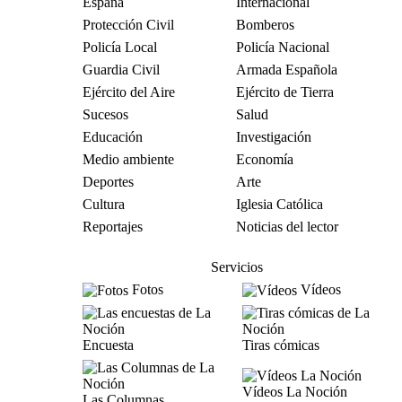
España
Internacional
Protección Civil
Bomberos
Policía Local
Policía Nacional
Guardia Civil
Armada Española
Ejército del Aire
Ejército de Tierra
Sucesos
Salud
Educación
Investigación
Medio ambiente
Economía
Deportes
Arte
Cultura
Iglesia Católica
Reportajes
Noticias del lector
Servicios
Fotos
Vídeos
Encuesta
Tiras cómicas
Vídeos La Noción
Las Columnas