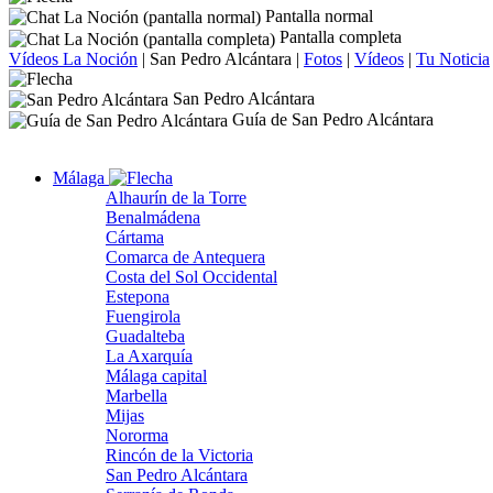
Pantalla normal
Pantalla completa
Vídeos La Noción
|
San Pedro Alcántara
|
Fotos
|
Vídeos
|
Tu Noticia
San Pedro Alcántara
Guía de San Pedro Alcántara
Málaga
Alhaurín de la Torre
Benalmádena
Cártama
Comarca de Antequera
Costa del Sol Occidental
Estepona
Fuengirola
Guadalteba
La Axarquía
Málaga capital
Marbella
Mijas
Nororma
Rincón de la Victoria
San Pedro Alcántara