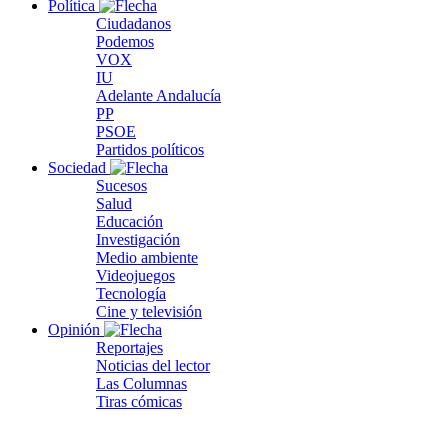
Política
Ciudadanos
Podemos
VOX
IU
Adelante Andalucía
PP
PSOE
Partidos políticos
Sociedad
Sucesos
Salud
Educación
Investigación
Medio ambiente
Videojuegos
Tecnología
Cine y televisión
Opinión
Reportajes
Noticias del lector
Las Columnas
Tiras cómicas