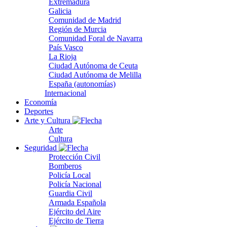
Extremadura
Galicia
Comunidad de Madrid
Región de Murcia
Comunidad Foral de Navarra
País Vasco
La Rioja
Ciudad Autónoma de Ceuta
Ciudad Autónoma de Melilla
España (autonomías)
Internacional
Economía
Deportes
Arte y Cultura
Arte
Cultura
Seguridad
Protección Civil
Bomberos
Policía Local
Policía Nacional
Guardia Civil
Armada Española
Ejército del Aire
Ejército de Tierra