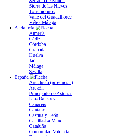
Serranía de Ronda
Sierra de las Nieves
Torremolinos
Valle del Guadalhorce
Vélez-Málaga
Andalucía
Almería
Cádiz
Córdoba
Granada
Huelva
Jaén
Málaga
Sevilla
España
Andalucía (provincias)
Aragón
Principado de Asturias
Islas Baleares
Canarias
Cantabria
Castilla y León
Castilla-La Mancha
Cataluña
Comunidad Valenciana