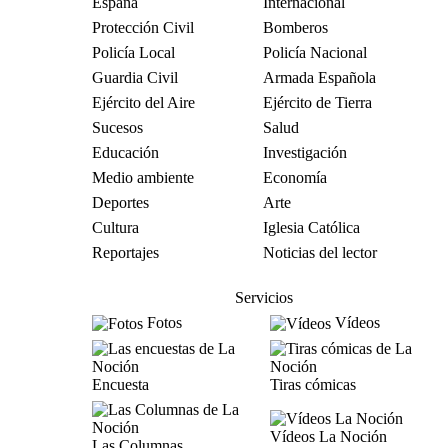
España
Internacional
Protección Civil
Bomberos
Policía Local
Policía Nacional
Guardia Civil
Armada Española
Ejército del Aire
Ejército de Tierra
Sucesos
Salud
Educación
Investigación
Medio ambiente
Economía
Deportes
Arte
Cultura
Iglesia Católica
Reportajes
Noticias del lector
Servicios
Fotos
Vídeos
Encuesta
Tiras cómicas
Vídeos La Noción
Las Columnas