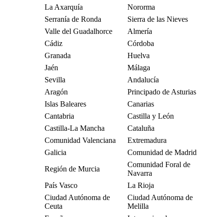
La Axarquía
Nororma
Serranía de Ronda
Sierra de las Nieves
Valle del Guadalhorce
Almería
Cádiz
Córdoba
Granada
Huelva
Jaén
Málaga
Sevilla
Andalucía
Aragón
Principado de Asturias
Islas Baleares
Canarias
Cantabria
Castilla y León
Castilla-La Mancha
Cataluña
Comunidad Valenciana
Extremadura
Galicia
Comunidad de Madrid
Comunidad Foral de
Región de Murcia
Navarra
País Vasco
La Rioja
Ciudad Autónoma de
Ciudad Autónoma de
Ceuta
Melilla