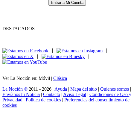
Entrar a Mi Cuenta
DESTACADOS
|
|
|
|
Ver La Noción en: Móvil |
Clásica
La Noción ®
2011 - 2026 |
Ayuda
|
Mapa del sitio
|
Quienes somos
|
Envíanos tu Noticia
|
Contacto
|
Aviso Legal
|
Condiciones de Uso y
Privacidad
|
Política de cookies
|
Preferencias del consentimiento de
cookies