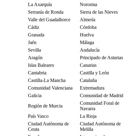
La Axarquía
Nororma
Serranía de Ronda
Sierra de las Nieves
Valle del Guadalhorce
Almería
Cádiz
Córdoba
Granada
Huelva
Jaén
Málaga
Sevilla
Andalucía
Aragón
Principado de Asturias
Islas Baleares
Canarias
Cantabria
Castilla y León
Castilla-La Mancha
Cataluña
Comunidad Valenciana
Extremadura
Galicia
Comunidad de Madrid
Comunidad Foral de
Región de Murcia
Navarra
País Vasco
La Rioja
Ciudad Autónoma de
Ciudad Autónoma de
Ceuta
Melilla