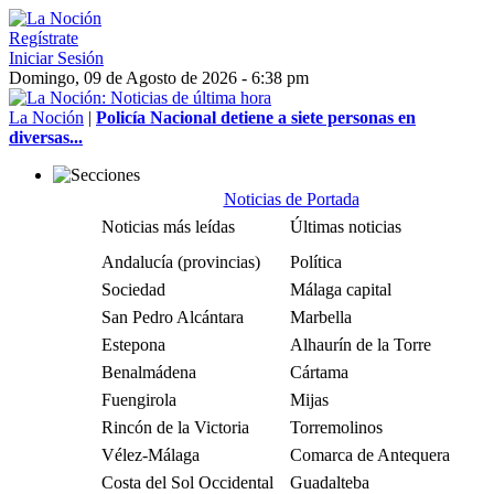
Regístrate
Iniciar Sesión
Domingo, 09 de Agosto de 2026 - 6:38 pm
La Noción
|
Policía Nacional detiene a siete personas en
diversas...
Noticias de Portada
Noticias más leídas
Últimas noticias
Andalucía (provincias)
Política
Sociedad
Málaga capital
San Pedro Alcántara
Marbella
Estepona
Alhaurín de la Torre
Benalmádena
Cártama
Fuengirola
Mijas
Rincón de la Victoria
Torremolinos
Vélez-Málaga
Comarca de Antequera
Costa del Sol Occidental
Guadalteba