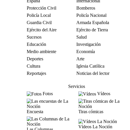
España
Internacional
Protección Civil
Bomberos
Policía Local
Policía Nacional
Guardia Civil
Armada Española
Ejército del Aire
Ejército de Tierra
Sucesos
Salud
Educación
Investigación
Medio ambiente
Economía
Deportes
Arte
Cultura
Iglesia Católica
Reportajes
Noticias del lector
Servicios
Fotos
Vídeos
Encuesta
Tiras cómicas
Vídeos La Noción
Las Columnas