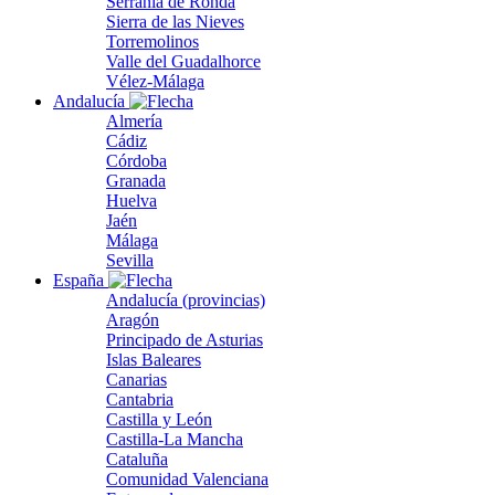
Serranía de Ronda
Sierra de las Nieves
Torremolinos
Valle del Guadalhorce
Vélez-Málaga
Andalucía
Almería
Cádiz
Córdoba
Granada
Huelva
Jaén
Málaga
Sevilla
España
Andalucía (provincias)
Aragón
Principado de Asturias
Islas Baleares
Canarias
Cantabria
Castilla y León
Castilla-La Mancha
Cataluña
Comunidad Valenciana