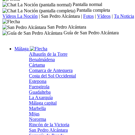
Pantalla normal
Pantalla completa
Vídeos La Noción
|
San Pedro Alcántara
|
Fotos
|
Vídeos
|
Tu Noticia
San Pedro Alcántara
Guía de San Pedro Alcántara
Málaga
Alhaurín de la Torre
Benalmádena
Cártama
Comarca de Antequera
Costa del Sol Occidental
Estepona
Fuengirola
Guadalteba
La Axarquía
Málaga capital
Marbella
Mijas
Nororma
Rincón de la Victoria
San Pedro Alcántara