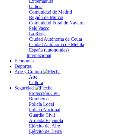
Extremadura
Galicia
Comunidad de Madrid
Región de Murcia
Comunidad Foral de Navarra
País Vasco
La Rioja
Ciudad Autónoma de Ceuta
Ciudad Autónoma de Melilla
España (autonomías)
Internacional
Economía
Deportes
Arte y Cultura
Arte
Cultura
Seguridad
Protección Civil
Bomberos
Policía Local
Policía Nacional
Guardia Civil
Armada Española
Ejército del Aire
Ejército de Tierra