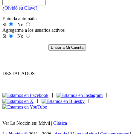
¿Olvidó su Clave?
Entrada automática
Si
No
Agregarme a los usuarios activos
Si
No
Entrar a Mi Cuenta
DESTACADOS
|
|
|
|
Ver La Noción en: Móvil |
Clásica
La Noción ®
2011 - 2026 |
Ayuda
|
Mapa del sitio
|
Quienes somos
|