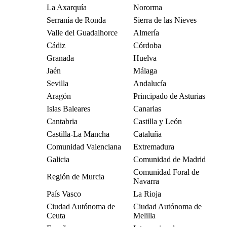
La Axarquía
Nororma
Serranía de Ronda
Sierra de las Nieves
Valle del Guadalhorce
Almería
Cádiz
Córdoba
Granada
Huelva
Jaén
Málaga
Sevilla
Andalucía
Aragón
Principado de Asturias
Islas Baleares
Canarias
Cantabria
Castilla y León
Castilla-La Mancha
Cataluña
Comunidad Valenciana
Extremadura
Galicia
Comunidad de Madrid
Comunidad Foral de
Región de Murcia
Navarra
País Vasco
La Rioja
Ciudad Autónoma de
Ciudad Autónoma de
Ceuta
Melilla