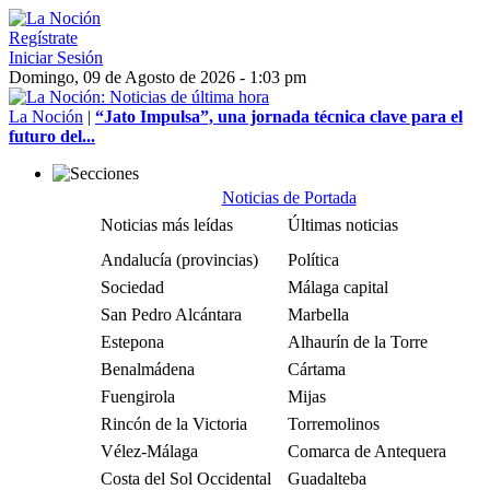
Regístrate
Iniciar Sesión
Domingo, 09 de Agosto de 2026 - 1:03 pm
La Noción
|
“Jato Impulsa”, una jornada técnica clave para el
futuro del...
Noticias de Portada
Noticias más leídas
Últimas noticias
Andalucía (provincias)
Política
Sociedad
Málaga capital
San Pedro Alcántara
Marbella
Estepona
Alhaurín de la Torre
Benalmádena
Cártama
Fuengirola
Mijas
Rincón de la Victoria
Torremolinos
Vélez-Málaga
Comarca de Antequera
Costa del Sol Occidental
Guadalteba