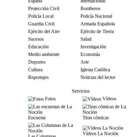
España
Internacional
Protección Civil
Bomberos
Policía Local
Policía Nacional
Guardia Civil
Armada Española
Ejército del Aire
Ejército de Tierra
Sucesos
Salud
Educación
Investigación
Medio ambiente
Economía
Deportes
Arte
Cultura
Iglesia Católica
Reportajes
Noticias del lector
Servicios
Fotos
Vídeos
Encuesta
Tiras cómicas
Vídeos La Noción
Las Columnas