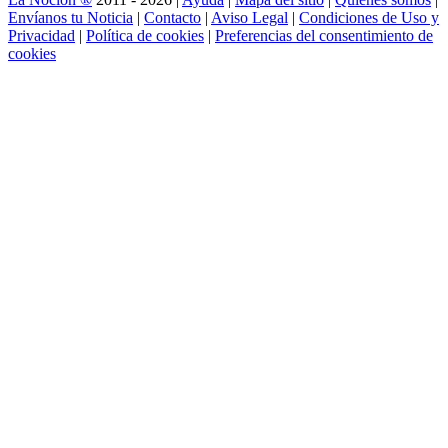
Envíanos tu Noticia
|
Contacto
|
Aviso Legal
|
Condiciones de Uso y
Privacidad
|
Política de cookies
|
Preferencias del consentimiento de
cookies