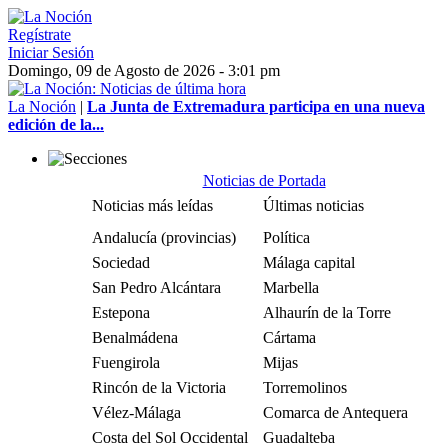
Regístrate
Iniciar Sesión
Domingo, 09 de Agosto de 2026 - 3:01 pm
La Noción
|
La Junta de Extremadura participa en una nueva
edición de la...
Noticias de Portada
Noticias más leídas
Últimas noticias
Andalucía (provincias)
Política
Sociedad
Málaga capital
San Pedro Alcántara
Marbella
Estepona
Alhaurín de la Torre
Benalmádena
Cártama
Fuengirola
Mijas
Rincón de la Victoria
Torremolinos
Vélez-Málaga
Comarca de Antequera
Costa del Sol Occidental
Guadalteba