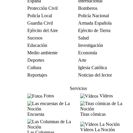
España
Internacional
Protección Civil
Bomberos
Policía Local
Policía Nacional
Guardia Civil
Armada Española
Ejército del Aire
Ejército de Tierra
Sucesos
Salud
Educación
Investigación
Medio ambiente
Economía
Deportes
Arte
Cultura
Iglesia Católica
Reportajes
Noticias del lector
Servicios
Fotos
Vídeos
Encuesta
Tiras cómicas
Vídeos La Noción
Las Columnas