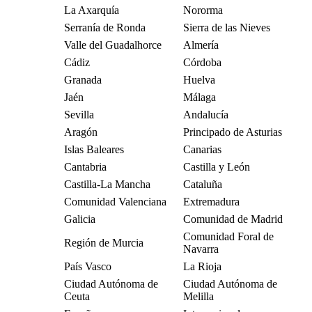
La Axarquía
Nororma
Serranía de Ronda
Sierra de las Nieves
Valle del Guadalhorce
Almería
Cádiz
Córdoba
Granada
Huelva
Jaén
Málaga
Sevilla
Andalucía
Aragón
Principado de Asturias
Islas Baleares
Canarias
Cantabria
Castilla y León
Castilla-La Mancha
Cataluña
Comunidad Valenciana
Extremadura
Galicia
Comunidad de Madrid
Comunidad Foral de
Región de Murcia
Navarra
País Vasco
La Rioja
Ciudad Autónoma de
Ciudad Autónoma de
Ceuta
Melilla