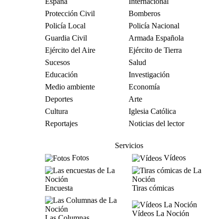
España
Internacional
Protección Civil
Bomberos
Policía Local
Policía Nacional
Guardia Civil
Armada Española
Ejército del Aire
Ejército de Tierra
Sucesos
Salud
Educación
Investigación
Medio ambiente
Economía
Deportes
Arte
Cultura
Iglesia Católica
Reportajes
Noticias del lector
Servicios
Fotos
Vídeos
Encuesta
Tiras cómicas
Vídeos La Noción
Las Columnas