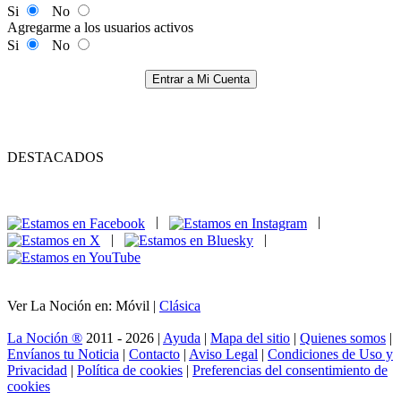
Si
No
Agregarme a los usuarios activos
Si
No
Entrar a Mi Cuenta
DESTACADOS
|
|
|
|
Ver La Noción en: Móvil |
Clásica
La Noción ®
2011 - 2026 |
Ayuda
|
Mapa del sitio
|
Quienes somos
|
Envíanos tu Noticia
|
Contacto
|
Aviso Legal
|
Condiciones de Uso y
Privacidad
|
Política de cookies
|
Preferencias del consentimiento de
cookies