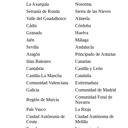
La Axarquía
Nororma
Serranía de Ronda
Sierra de las Nieves
Valle del Guadalhorce
Almería
Cádiz
Córdoba
Granada
Huelva
Jaén
Málaga
Sevilla
Andalucía
Aragón
Principado de Asturias
Islas Baleares
Canarias
Cantabria
Castilla y León
Castilla-La Mancha
Cataluña
Comunidad Valenciana
Extremadura
Galicia
Comunidad de Madrid
Comunidad Foral de
Región de Murcia
Navarra
País Vasco
La Rioja
Ciudad Autónoma de
Ciudad Autónoma de
Ceuta
Melilla