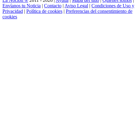
La Noción ®
2011 - 2026 |
Ayuda
|
Mapa del sitio
|
Quienes somos
|
Envíanos tu Noticia
|
Contacto
|
Aviso Legal
|
Condiciones de Uso y
Privacidad
|
Política de cookies
|
Preferencias del consentimiento de
cookies