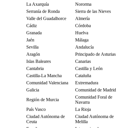
La Axarquía
Nororma
Serranía de Ronda
Sierra de las Nieves
Valle del Guadalhorce
Almería
Cádiz
Córdoba
Granada
Huelva
Jaén
Málaga
Sevilla
Andalucía
Aragón
Principado de Asturias
Islas Baleares
Canarias
Cantabria
Castilla y León
Castilla-La Mancha
Cataluña
Comunidad Valenciana
Extremadura
Galicia
Comunidad de Madrid
Comunidad Foral de
Región de Murcia
Navarra
País Vasco
La Rioja
Ciudad Autónoma de
Ciudad Autónoma de
Ceuta
Melilla