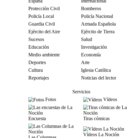
España
Internacional
Protección Civil
Bomberos
Policía Local
Policía Nacional
Guardia Civil
Armada Española
Ejército del Aire
Ejército de Tierra
Sucesos
Salud
Educación
Investigación
Medio ambiente
Economía
Deportes
Arte
Cultura
Iglesia Católica
Reportajes
Noticias del lector
Servicios
Fotos
Vídeos
Encuesta
Tiras cómicas
Vídeos La Noción
Las Columnas