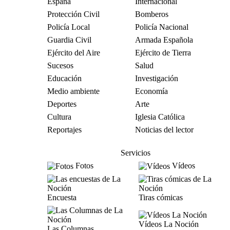
España
Internacional
Protección Civil
Bomberos
Policía Local
Policía Nacional
Guardia Civil
Armada Española
Ejército del Aire
Ejército de Tierra
Sucesos
Salud
Educación
Investigación
Medio ambiente
Economía
Deportes
Arte
Cultura
Iglesia Católica
Reportajes
Noticias del lector
Servicios
Fotos
Vídeos
Encuesta
Tiras cómicas
Vídeos La Noción
Las Columnas