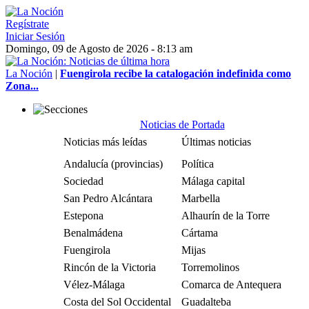
Regístrate
Iniciar Sesión
Domingo, 09 de Agosto de 2026 - 8:13 am
La Noción
|
Fuengirola recibe la catalogación indefinida como
Zona...
Noticias de Portada
Noticias más leídas
Últimas noticias
Andalucía (provincias)
Política
Sociedad
Málaga capital
San Pedro Alcántara
Marbella
Estepona
Alhaurín de la Torre
Benalmádena
Cártama
Fuengirola
Mijas
Rincón de la Victoria
Torremolinos
Vélez-Málaga
Comarca de Antequera
Costa del Sol Occidental
Guadalteba