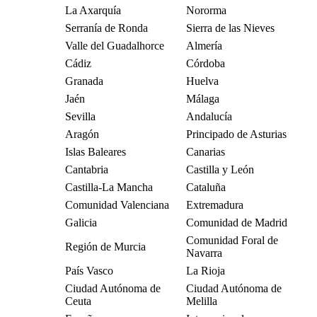
La Axarquía
Nororma
Serranía de Ronda
Sierra de las Nieves
Valle del Guadalhorce
Almería
Cádiz
Córdoba
Granada
Huelva
Jaén
Málaga
Sevilla
Andalucía
Aragón
Principado de Asturias
Islas Baleares
Canarias
Cantabria
Castilla y León
Castilla-La Mancha
Cataluña
Comunidad Valenciana
Extremadura
Galicia
Comunidad de Madrid
Comunidad Foral de
Región de Murcia
Navarra
País Vasco
La Rioja
Ciudad Autónoma de
Ciudad Autónoma de
Ceuta
Melilla