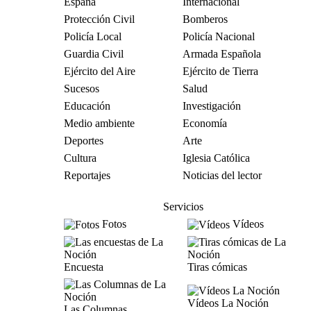
España
Internacional
Protección Civil
Bomberos
Policía Local
Policía Nacional
Guardia Civil
Armada Española
Ejército del Aire
Ejército de Tierra
Sucesos
Salud
Educación
Investigación
Medio ambiente
Economía
Deportes
Arte
Cultura
Iglesia Católica
Reportajes
Noticias del lector
Servicios
Fotos
Vídeos
Encuesta
Tiras cómicas
Vídeos La Noción
Las Columnas