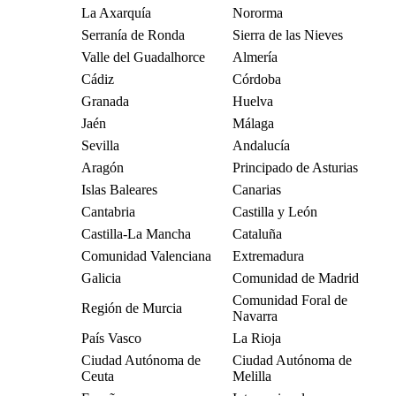
La Axarquía
Nororma
Serranía de Ronda
Sierra de las Nieves
Valle del Guadalhorce
Almería
Cádiz
Córdoba
Granada
Huelva
Jaén
Málaga
Sevilla
Andalucía
Aragón
Principado de Asturias
Islas Baleares
Canarias
Cantabria
Castilla y León
Castilla-La Mancha
Cataluña
Comunidad Valenciana
Extremadura
Galicia
Comunidad de Madrid
Comunidad Foral de
Región de Murcia
Navarra
País Vasco
La Rioja
Ciudad Autónoma de
Ciudad Autónoma de
Ceuta
Melilla