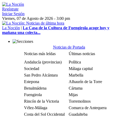
Regístrate
Iniciar Sesión
Viernes, 07 de Agosto de 2026 - 3:00 pm
La Noción
|
La Casa de la Cultura de Fuengirola acoge hoy y
mañana una colecta...
Noticias de Portada
Noticias más leídas
Últimas noticias
Andalucía (provincias)
Política
Sociedad
Málaga capital
San Pedro Alcántara
Marbella
Estepona
Alhaurín de la Torre
Benalmádena
Cártama
Fuengirola
Mijas
Rincón de la Victoria
Torremolinos
Vélez-Málaga
Comarca de Antequera
Costa del Sol Occidental
Guadalteba