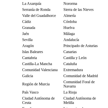
La Axarquía
Nororma
Serranía de Ronda
Sierra de las Nieves
Valle del Guadalhorce
Almería
Cádiz
Córdoba
Granada
Huelva
Jaén
Málaga
Sevilla
Andalucía
Aragón
Principado de Asturias
Islas Baleares
Canarias
Cantabria
Castilla y León
Castilla-La Mancha
Cataluña
Comunidad Valenciana
Extremadura
Galicia
Comunidad de Madrid
Comunidad Foral de
Región de Murcia
Navarra
País Vasco
La Rioja
Ciudad Autónoma de
Ciudad Autónoma de
Ceuta
Melilla