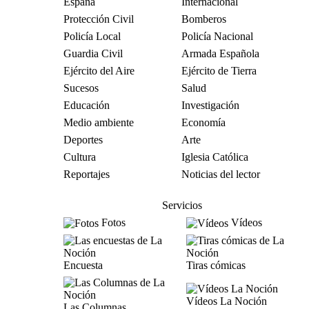
España
Internacional
Protección Civil
Bomberos
Policía Local
Policía Nacional
Guardia Civil
Armada Española
Ejército del Aire
Ejército de Tierra
Sucesos
Salud
Educación
Investigación
Medio ambiente
Economía
Deportes
Arte
Cultura
Iglesia Católica
Reportajes
Noticias del lector
Servicios
Fotos
Vídeos
Encuesta
Tiras cómicas
Vídeos La Noción
Las Columnas