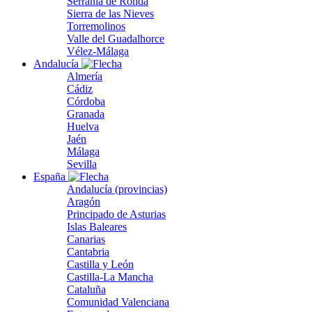
Serranía de Ronda
Sierra de las Nieves
Torremolinos
Valle del Guadalhorce
Vélez-Málaga
Andalucía
Almería
Cádiz
Córdoba
Granada
Huelva
Jaén
Málaga
Sevilla
España
Andalucía (provincias)
Aragón
Principado de Asturias
Islas Baleares
Canarias
Cantabria
Castilla y León
Castilla-La Mancha
Cataluña
Comunidad Valenciana