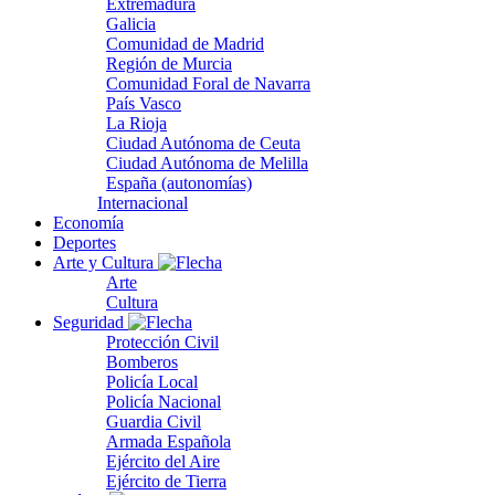
Extremadura
Galicia
Comunidad de Madrid
Región de Murcia
Comunidad Foral de Navarra
País Vasco
La Rioja
Ciudad Autónoma de Ceuta
Ciudad Autónoma de Melilla
España (autonomías)
Internacional
Economía
Deportes
Arte y Cultura
Arte
Cultura
Seguridad
Protección Civil
Bomberos
Policía Local
Policía Nacional
Guardia Civil
Armada Española
Ejército del Aire
Ejército de Tierra