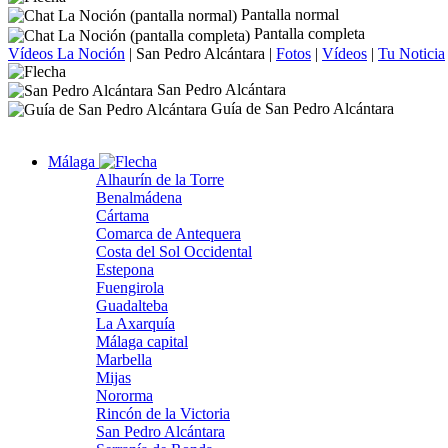
Pantalla normal
Pantalla completa
Vídeos La Noción
|
San Pedro Alcántara
|
Fotos
|
Vídeos
|
Tu Noticia
San Pedro Alcántara
Guía de San Pedro Alcántara
Málaga
Alhaurín de la Torre
Benalmádena
Cártama
Comarca de Antequera
Costa del Sol Occidental
Estepona
Fuengirola
Guadalteba
La Axarquía
Málaga capital
Marbella
Mijas
Nororma
Rincón de la Victoria
San Pedro Alcántara