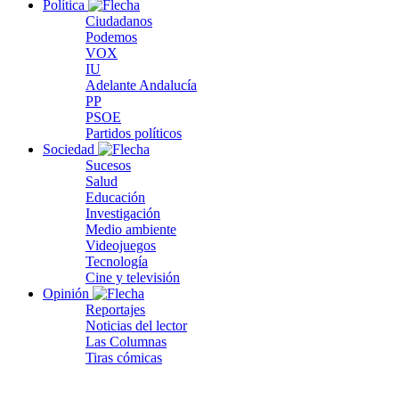
Política
Ciudadanos
Podemos
VOX
IU
Adelante Andalucía
PP
PSOE
Partidos políticos
Sociedad
Sucesos
Salud
Educación
Investigación
Medio ambiente
Videojuegos
Tecnología
Cine y televisión
Opinión
Reportajes
Noticias del lector
Las Columnas
Tiras cómicas