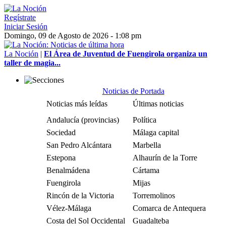
Regístrate
Iniciar Sesión
Domingo, 09 de Agosto de 2026 - 1:08 pm
La Noción
|
El Área de Juventud de Fuengirola organiza un
taller de magia...
Noticias de Portada
Noticias más leídas
Últimas noticias
Andalucía (provincias)
Política
Sociedad
Málaga capital
San Pedro Alcántara
Marbella
Estepona
Alhaurín de la Torre
Benalmádena
Cártama
Fuengirola
Mijas
Rincón de la Victoria
Torremolinos
Vélez-Málaga
Comarca de Antequera
Costa del Sol Occidental
Guadalteba