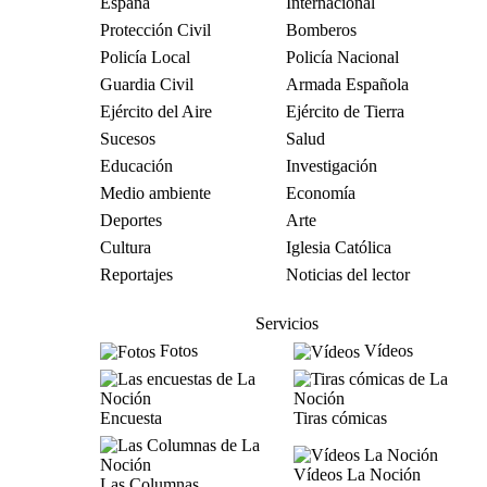
España
Internacional
Protección Civil
Bomberos
Policía Local
Policía Nacional
Guardia Civil
Armada Española
Ejército del Aire
Ejército de Tierra
Sucesos
Salud
Educación
Investigación
Medio ambiente
Economía
Deportes
Arte
Cultura
Iglesia Católica
Reportajes
Noticias del lector
Servicios
Fotos
Vídeos
Encuesta
Tiras cómicas
Vídeos La Noción
Las Columnas