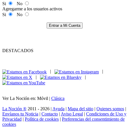
Si
No
Agregarme a los usuarios activos
Si
No
Entrar a Mi Cuenta
DESTACADOS
|
|
|
|
Ver La Noción en: Móvil |
Clásica
La Noción ®
2011 - 2026 |
Ayuda
|
Mapa del sitio
|
Quienes somos
|
Envíanos tu Noticia
|
Contacto
|
Aviso Legal
|
Condiciones de Uso y
Privacidad
|
Política de cookies
|
Preferencias del consentimiento de
cookies