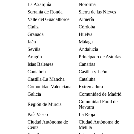
La Axarquía
Nororma
Serranía de Ronda
Sierra de las Nieves
Valle del Guadalhorce
Almería
Cádiz
Córdoba
Granada
Huelva
Jaén
Málaga
Sevilla
Andalucía
Aragón
Principado de Asturias
Islas Baleares
Canarias
Cantabria
Castilla y León
Castilla-La Mancha
Cataluña
Comunidad Valenciana
Extremadura
Galicia
Comunidad de Madrid
Comunidad Foral de
Región de Murcia
Navarra
País Vasco
La Rioja
Ciudad Autónoma de
Ciudad Autónoma de
Ceuta
Melilla