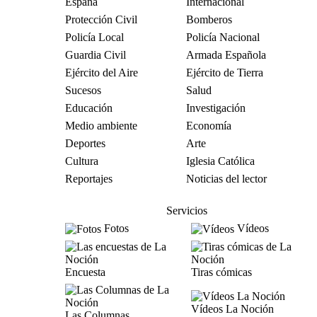
España
Internacional
Protección Civil
Bomberos
Policía Local
Policía Nacional
Guardia Civil
Armada Española
Ejército del Aire
Ejército de Tierra
Sucesos
Salud
Educación
Investigación
Medio ambiente
Economía
Deportes
Arte
Cultura
Iglesia Católica
Reportajes
Noticias del lector
Servicios
Fotos
Vídeos
Encuesta
Tiras cómicas
Vídeos La Noción
Las Columnas