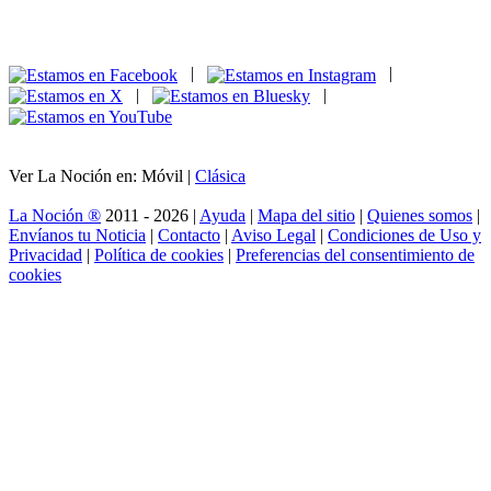
|
|
|
|
Ver La Noción en: Móvil |
Clásica
La Noción ®
2011 - 2026 |
Ayuda
|
Mapa del sitio
|
Quienes somos
|
Envíanos tu Noticia
|
Contacto
|
Aviso Legal
|
Condiciones de Uso y
Privacidad
|
Política de cookies
|
Preferencias del consentimiento de
cookies