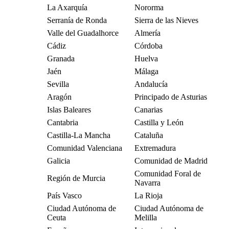
La Axarquía
Nororma
Serranía de Ronda
Sierra de las Nieves
Valle del Guadalhorce
Almería
Cádiz
Córdoba
Granada
Huelva
Jaén
Málaga
Sevilla
Andalucía
Aragón
Principado de Asturias
Islas Baleares
Canarias
Cantabria
Castilla y León
Castilla-La Mancha
Cataluña
Comunidad Valenciana
Extremadura
Galicia
Comunidad de Madrid
Comunidad Foral de
Región de Murcia
Navarra
País Vasco
La Rioja
Ciudad Autónoma de
Ciudad Autónoma de
Ceuta
Melilla