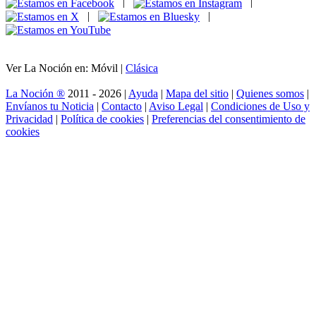
|
|
|
|
Ver La Noción en: Móvil |
Clásica
La Noción ®
2011 - 2026 |
Ayuda
|
Mapa del sitio
|
Quienes somos
|
Envíanos tu Noticia
|
Contacto
|
Aviso Legal
|
Condiciones de Uso y
Privacidad
|
Política de cookies
|
Preferencias del consentimiento de
cookies