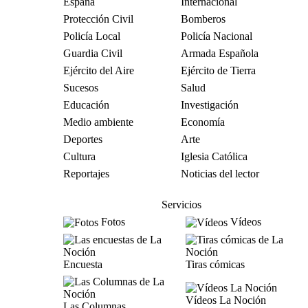
España
Internacional
Protección Civil
Bomberos
Policía Local
Policía Nacional
Guardia Civil
Armada Española
Ejército del Aire
Ejército de Tierra
Sucesos
Salud
Educación
Investigación
Medio ambiente
Economía
Deportes
Arte
Cultura
Iglesia Católica
Reportajes
Noticias del lector
Servicios
Fotos
Vídeos
Encuesta
Tiras cómicas
Vídeos La Noción
Las Columnas