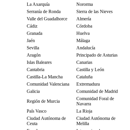
La Axarquía
Nororma
Serranía de Ronda
Sierra de las Nieves
Valle del Guadalhorce
Almería
Cádiz
Córdoba
Granada
Huelva
Jaén
Málaga
Sevilla
Andalucía
Aragón
Principado de Asturias
Islas Baleares
Canarias
Cantabria
Castilla y León
Castilla-La Mancha
Cataluña
Comunidad Valenciana
Extremadura
Galicia
Comunidad de Madrid
Comunidad Foral de
Región de Murcia
Navarra
País Vasco
La Rioja
Ciudad Autónoma de
Ciudad Autónoma de
Ceuta
Melilla