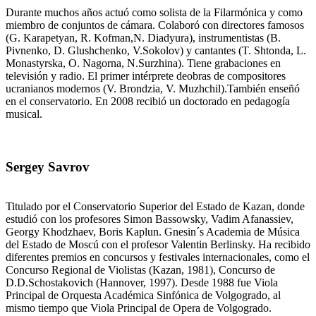
Durante muchos años actuó como solista de la Filarmónica y como
miembro de conjuntos de cámara. Colaboró con directores famosos
(G. Karapetyan, R. Kofman,N. Diadyura), instrumentistas (B.
Pivnenko, D. Glushchenko, V.Sokolov) y cantantes (T. Shtonda, L.
Monastyrska, O. Nagorna, N.Surzhina). Tiene grabaciones en
televisión y radio. El primer intérprete deobras de compositores
ucranianos modernos (V. Brondzia, V. Muzhchil).También enseñó
en el conservatorio. En 2008 recibió un doctorado en pedagogía
musical.
Sergey Savrov
Titulado por el Conservatorio Superior del Estado de Kazan, donde
estudió con los profesores Simon Bassowsky, Vadim Afanassiev,
Georgy Khodzhaev, Boris Kaplun. Gnesin´s Academia de Música
del Estado de Moscú con el profesor Valentin Berlinsky. Ha recibido
diferentes premios en concursos y festivales internacionales, como el
Concurso Regional de Violistas (Kazan, 1981), Concurso de
D.D.Schostakovich (Hannover, 1997). Desde 1988 fue Viola
Principal de Orquesta Académica Sinfónica de Volgogrado, al
mismo tiempo que Viola Principal de Opera de Volgogrado.