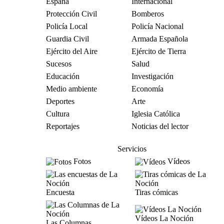
España
Internacional
Protección Civil
Bomberos
Policía Local
Policía Nacional
Guardia Civil
Armada Española
Ejército del Aire
Ejército de Tierra
Sucesos
Salud
Educación
Investigación
Medio ambiente
Economía
Deportes
Arte
Cultura
Iglesia Católica
Reportajes
Noticias del lector
Servicios
Fotos
Vídeos
Encuesta
Tiras cómicas
Vídeos La Noción
Las Columnas