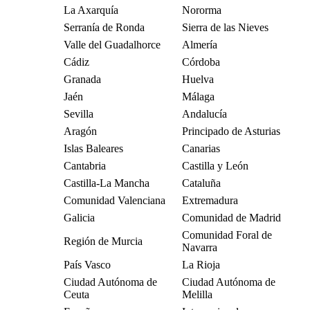
La Axarquía
Nororma
Serranía de Ronda
Sierra de las Nieves
Valle del Guadalhorce
Almería
Cádiz
Córdoba
Granada
Huelva
Jaén
Málaga
Sevilla
Andalucía
Aragón
Principado de Asturias
Islas Baleares
Canarias
Cantabria
Castilla y León
Castilla-La Mancha
Cataluña
Comunidad Valenciana
Extremadura
Galicia
Comunidad de Madrid
Comunidad Foral de
Región de Murcia
Navarra
País Vasco
La Rioja
Ciudad Autónoma de
Ciudad Autónoma de
Ceuta
Melilla