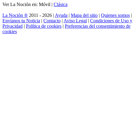
Ver La Noción en: Móvil |
Clásica
La Noción ®
2011 - 2026 |
Ayuda
|
Mapa del sitio
|
Quienes somos
|
Envíanos tu Noticia
|
Contacto
|
Aviso Legal
|
Condiciones de Uso y
Privacidad
|
Política de cookies
|
Preferencias del consentimiento de
cookies