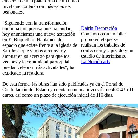
creación de una plataforma de un único
nivel que contará con más espacios
peatonales.
"Siguiendo con la transformación
Dairín Decoración
continua que precisa nuestra ciudad,
Contamos con un taller
hoy anunciamos una nueva actuación
propio en el que se
en El Boquetillo. Hablamos del
realizan los trabajos de
espacio que existe frente a la iglesia de
confección y tapizado y un
San José, que vamos a renovar y
estudio de interiorismo.
ampliar en su acerado para que los
La Noción ads
vecinos y la comunidad parroquial
puedan celebrar más actividades", ha
explicado la regidora.
De esta forma, las obras han sido publicadas ya en el Portal de
Contratación del Estado y cuentan con una inversión de 400.435,11
euros, así como un plazo de ejecución inicial de 110 días.