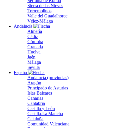
Serranía de Ronda
Sierra de las Nieves
Torremolinos
Valle del Guadalhorce
Vélez-Málaga
Andalucía
Almería
Cádiz
Córdoba
Granada
Huelva
Jaén
Málaga
Sevilla
España
Andalucía (provincias)
Aragón
Principado de Asturias
Islas Baleares
Canarias
Cantabria
Castilla y León
Castilla-La Mancha
Cataluña
Comunidad Valenciana