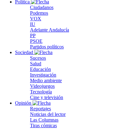
Política
Ciudadanos
Podemos
VOX
IU
Adelante Andalucía
PP
PSOE
Partidos políticos
Sociedad
Sucesos
Salud
Educación
Investigación
Medio ambiente
Videojuegos
Tecnología
Cine y televisión
Opinión
Reportajes
Noticias del lector
Las Columnas
Tiras cómicas