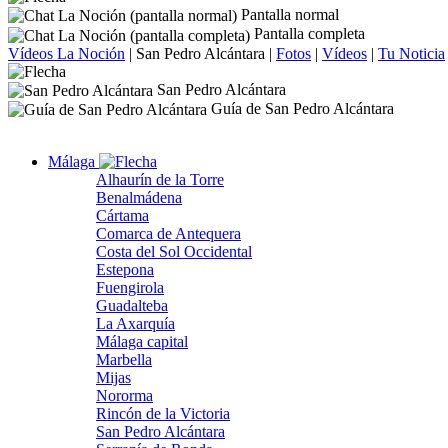
Pantalla normal
Pantalla completa
Vídeos La Noción
|
San Pedro Alcántara
|
Fotos
|
Vídeos
|
Tu Noticia
San Pedro Alcántara
Guía de San Pedro Alcántara
Málaga
Alhaurín de la Torre
Benalmádena
Cártama
Comarca de Antequera
Costa del Sol Occidental
Estepona
Fuengirola
Guadalteba
La Axarquía
Málaga capital
Marbella
Mijas
Nororma
Rincón de la Victoria
San Pedro Alcántara