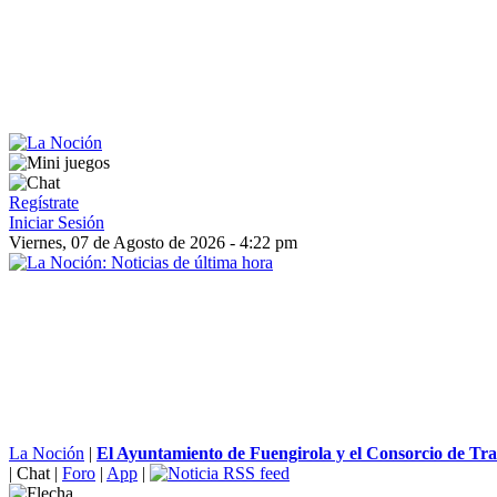
Regístrate
Iniciar Sesión
Viernes, 07 de Agosto de 2026 - 4:22 pm
La Noción
|
El Ayuntamiento de Fuengirola y el Consorcio de Tra
|
Chat
|
Foro
|
App
|