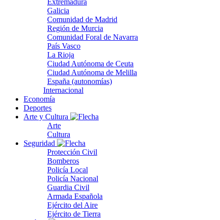
Extremadura
Galicia
Comunidad de Madrid
Región de Murcia
Comunidad Foral de Navarra
País Vasco
La Rioja
Ciudad Autónoma de Ceuta
Ciudad Autónoma de Melilla
España (autonomías)
Internacional
Economía
Deportes
Arte y Cultura
Arte
Cultura
Seguridad
Protección Civil
Bomberos
Policía Local
Policía Nacional
Guardia Civil
Armada Española
Ejército del Aire
Ejército de Tierra