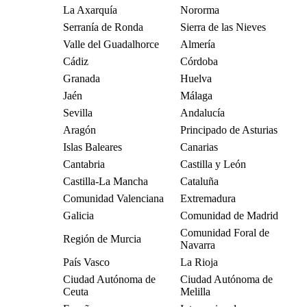
La Axarquía
Nororma
Serranía de Ronda
Sierra de las Nieves
Valle del Guadalhorce
Almería
Cádiz
Córdoba
Granada
Huelva
Jaén
Málaga
Sevilla
Andalucía
Aragón
Principado de Asturias
Islas Baleares
Canarias
Cantabria
Castilla y León
Castilla-La Mancha
Cataluña
Comunidad Valenciana
Extremadura
Galicia
Comunidad de Madrid
Comunidad Foral de
Región de Murcia
Navarra
País Vasco
La Rioja
Ciudad Autónoma de
Ciudad Autónoma de
Ceuta
Melilla