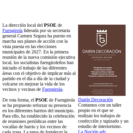
La dirección local del
PSOE
de
Fuengirola
liderada por su secretaria
general Carmen Segura ha puesto en
marcha sus planes de acción con la
vista puesta en las elecciones
municipales de 2027. En la primera
reunión de la nueva comisión ejecutiva
local, los socialistas fuengiroleños han
iniciado el trabajo de las diferentes
áreas con el objetivo de implicar más al
partido en el día a día de la ciudad y
volcarse en mejorar la vida de los
vecinos y vecinas de
Fuengirola
.
Dairín Decoración
De esta forma, el
PSOE
de Fuengirola
Contamos con un taller
se ha propuesto reforzar su presencia
propio en el que se
en los diferentes barrios del municipio.
realizan los trabajos de
Para ello, ha establecido la celebración
confección y tapizado y un
de reuniones periódicas entre las
estudio de interiorismo.
vocalías de barrio y los vecinos de
La Noción ads
cada zona. La tarea de fortalecer la