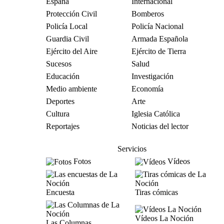
España
Internacional
Protección Civil
Bomberos
Policía Local
Policía Nacional
Guardia Civil
Armada Española
Ejército del Aire
Ejército de Tierra
Sucesos
Salud
Educación
Investigación
Medio ambiente
Economía
Deportes
Arte
Cultura
Iglesia Católica
Reportajes
Noticias del lector
Servicios
Fotos
Vídeos
Encuesta
Tiras cómicas
Vídeos La Noción
Las Columnas