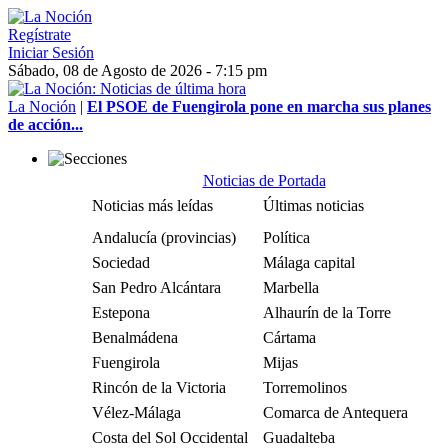
Regístrate
Iniciar Sesión
Sábado, 08 de Agosto de 2026 - 7:15 pm
La Noción
|
El PSOE de Fuengirola pone en marcha sus planes
de acción...
Noticias de Portada
Noticias más leídas
Últimas noticias
Andalucía (provincias)
Política
Sociedad
Málaga capital
San Pedro Alcántara
Marbella
Estepona
Alhaurín de la Torre
Benalmádena
Cártama
Fuengirola
Mijas
Rincón de la Victoria
Torremolinos
Vélez-Málaga
Comarca de Antequera
Costa del Sol Occidental
Guadalteba