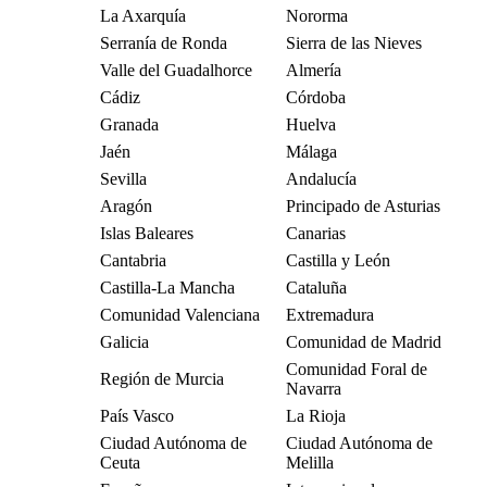
La Axarquía
Nororma
Serranía de Ronda
Sierra de las Nieves
Valle del Guadalhorce
Almería
Cádiz
Córdoba
Granada
Huelva
Jaén
Málaga
Sevilla
Andalucía
Aragón
Principado de Asturias
Islas Baleares
Canarias
Cantabria
Castilla y León
Castilla-La Mancha
Cataluña
Comunidad Valenciana
Extremadura
Galicia
Comunidad de Madrid
Comunidad Foral de
Región de Murcia
Navarra
País Vasco
La Rioja
Ciudad Autónoma de
Ciudad Autónoma de
Ceuta
Melilla