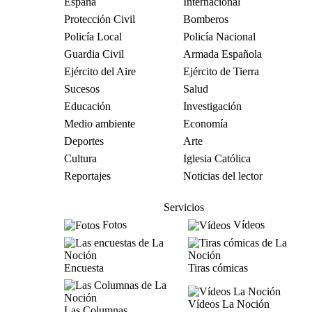
España
Internacional
Protección Civil
Bomberos
Policía Local
Policía Nacional
Guardia Civil
Armada Española
Ejército del Aire
Ejército de Tierra
Sucesos
Salud
Educación
Investigación
Medio ambiente
Economía
Deportes
Arte
Cultura
Iglesia Católica
Reportajes
Noticias del lector
Servicios
Fotos
Vídeos
Encuesta
Tiras cómicas
Vídeos La Noción
Las Columnas