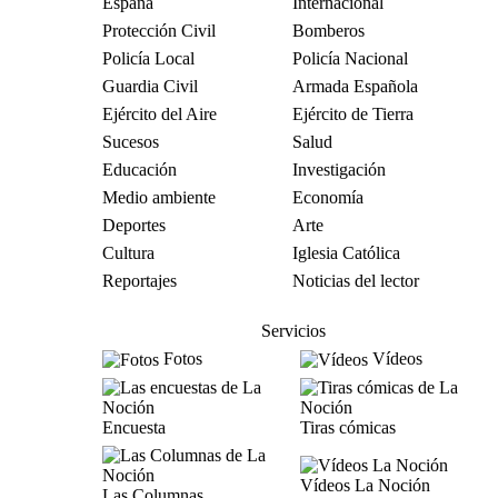
España
Internacional
Protección Civil
Bomberos
Policía Local
Policía Nacional
Guardia Civil
Armada Española
Ejército del Aire
Ejército de Tierra
Sucesos
Salud
Educación
Investigación
Medio ambiente
Economía
Deportes
Arte
Cultura
Iglesia Católica
Reportajes
Noticias del lector
Servicios
Fotos
Vídeos
Encuesta
Tiras cómicas
Vídeos La Noción
Las Columnas