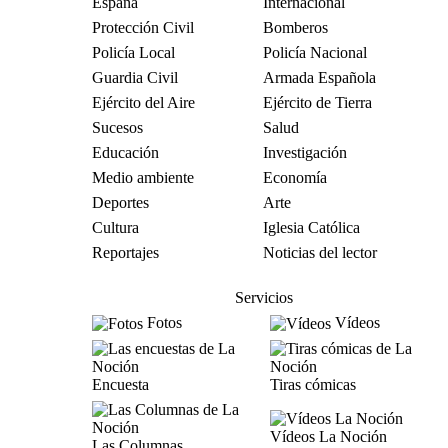
España
Internacional
Protección Civil
Bomberos
Policía Local
Policía Nacional
Guardia Civil
Armada Española
Ejército del Aire
Ejército de Tierra
Sucesos
Salud
Educación
Investigación
Medio ambiente
Economía
Deportes
Arte
Cultura
Iglesia Católica
Reportajes
Noticias del lector
Servicios
Fotos
Vídeos
Encuesta
Tiras cómicas
Vídeos La Noción
Las Columnas