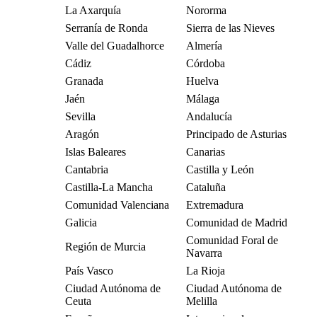
La Axarquía
Nororma
Serranía de Ronda
Sierra de las Nieves
Valle del Guadalhorce
Almería
Cádiz
Córdoba
Granada
Huelva
Jaén
Málaga
Sevilla
Andalucía
Aragón
Principado de Asturias
Islas Baleares
Canarias
Cantabria
Castilla y León
Castilla-La Mancha
Cataluña
Comunidad Valenciana
Extremadura
Galicia
Comunidad de Madrid
Comunidad Foral de
Región de Murcia
Navarra
País Vasco
La Rioja
Ciudad Autónoma de
Ciudad Autónoma de
Ceuta
Melilla