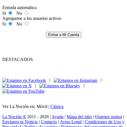
Entrada automática
Si
No
Agregarme a los usuarios activos
Si
No
Entrar a Mi Cuenta
DESTACADOS
|
|
|
|
Ver La Noción en: Móvil |
Clásica
La Noción ®
2011 - 2026 |
Ayuda
|
Mapa del sitio
|
Quienes somos
|
Envíanos tu Noticia
|
Contacto
|
Aviso Legal
|
Condiciones de Uso y
Privacidad
|
Política de cookies
|
Preferencias del consentimiento de