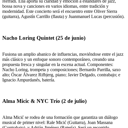
Herradi. Ella aporta su claridad y emoción a estándares de jazz,
bossa nova y canciones en varios idiomas, entre tradición y
modernidad. Este concierto será el encuentro entre Oliver Sierra
(guitarra), Agustín Carrillo (flauta) y Juanmanuel Lucas (percusión).
Nacho Loring Quintet (25 de junio)
Fusiona un amplio abanico de influencias, moviéndose entre el jazz
más clásico y un enfoque sonoro contemporáneo, creando una
propuesta fresca y singular en la escena actual. Componentes:
Nacho Loring, trompeta y composiciones; Bernardo Parrilla, saxo
alto; Óscar Álvarez Rifbjerg, piano; Javier Delgado, contrabajo; e
Ignacio Ampurdanés, batería.
Alma Micic & NYC Trío (2 de julio)
Alma Micić se rodea de una formación que garantiza un diálogo
musical de primer nivel: Rale Micić (Guitarra), Joan Massana
(Contrabajo), y Adrián Jiménez (Batería). Será un recorrido