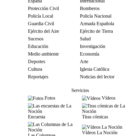
España
Internacional
Protección Civil
Bomberos
Policía Local
Policía Nacional
Guardia Civil
Armada Española
Ejército del Aire
Ejército de Tierra
Sucesos
Salud
Educación
Investigación
Medio ambiente
Economía
Deportes
Arte
Cultura
Iglesia Católica
Reportajes
Noticias del lector
Servicios
Fotos
Vídeos
Encuesta
Tiras cómicas
Vídeos La Noción
Las Columnas