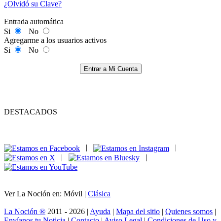
¿Olvidó su Clave?
Entrada automática
Si
No
Agregarme a los usuarios activos
Si
No
Entrar a Mi Cuenta
DESTACADOS
|
|
|
|
Ver La Noción en: Móvil |
Clásica
La Noción ®
2011 - 2026 |
Ayuda
|
Mapa del sitio
|
Quienes somos
|
Envíanos tu Noticia
|
Contacto
|
Aviso Legal
|
Condiciones de Uso y