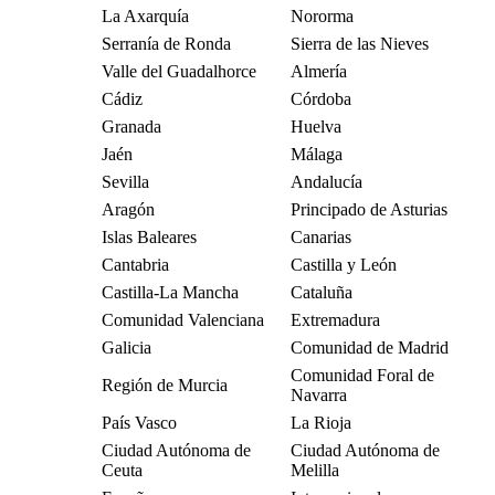
La Axarquía
Nororma
Serranía de Ronda
Sierra de las Nieves
Valle del Guadalhorce
Almería
Cádiz
Córdoba
Granada
Huelva
Jaén
Málaga
Sevilla
Andalucía
Aragón
Principado de Asturias
Islas Baleares
Canarias
Cantabria
Castilla y León
Castilla-La Mancha
Cataluña
Comunidad Valenciana
Extremadura
Galicia
Comunidad de Madrid
Comunidad Foral de
Región de Murcia
Navarra
País Vasco
La Rioja
Ciudad Autónoma de
Ciudad Autónoma de
Ceuta
Melilla