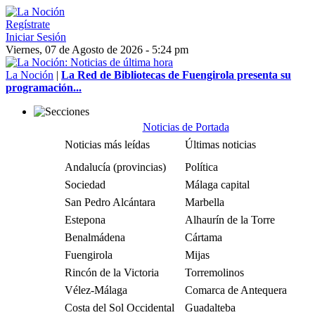
Regístrate
Iniciar Sesión
Viernes, 07 de Agosto de 2026 - 5:24 pm
La Noción
|
La Red de Bibliotecas de Fuengirola presenta su
programación...
Noticias de Portada
Noticias más leídas
Últimas noticias
Andalucía (provincias)
Política
Sociedad
Málaga capital
San Pedro Alcántara
Marbella
Estepona
Alhaurín de la Torre
Benalmádena
Cártama
Fuengirola
Mijas
Rincón de la Victoria
Torremolinos
Vélez-Málaga
Comarca de Antequera
Costa del Sol Occidental
Guadalteba