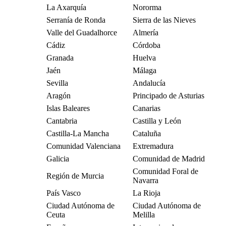
La Axarquía
Nororma
Serranía de Ronda
Sierra de las Nieves
Valle del Guadalhorce
Almería
Cádiz
Córdoba
Granada
Huelva
Jaén
Málaga
Sevilla
Andalucía
Aragón
Principado de Asturias
Islas Baleares
Canarias
Cantabria
Castilla y León
Castilla-La Mancha
Cataluña
Comunidad Valenciana
Extremadura
Galicia
Comunidad de Madrid
Comunidad Foral de
Región de Murcia
Navarra
País Vasco
La Rioja
Ciudad Autónoma de
Ciudad Autónoma de
Ceuta
Melilla