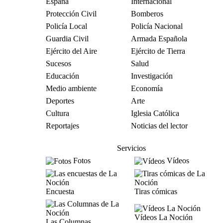
España
Internacional
Protección Civil
Bomberos
Policía Local
Policía Nacional
Guardia Civil
Armada Española
Ejército del Aire
Ejército de Tierra
Sucesos
Salud
Educación
Investigación
Medio ambiente
Economía
Deportes
Arte
Cultura
Iglesia Católica
Reportajes
Noticias del lector
Servicios
Fotos
Vídeos
Encuesta
Tiras cómicas
Vídeos La Noción
Las Columnas