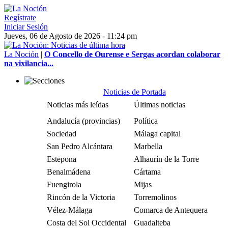
Regístrate
Iniciar Sesión
Jueves, 06 de Agosto de 2026 - 11:24 pm
La Noción
|
O Concello de Ourense e Sergas acordan colaborar
na vixilancia...
Noticias de Portada
Noticias más leídas
Últimas noticias
Andalucía (provincias)
Política
Sociedad
Málaga capital
San Pedro Alcántara
Marbella
Estepona
Alhaurín de la Torre
Benalmádena
Cártama
Fuengirola
Mijas
Rincón de la Victoria
Torremolinos
Vélez-Málaga
Comarca de Antequera
Costa del Sol Occidental
Guadalteba