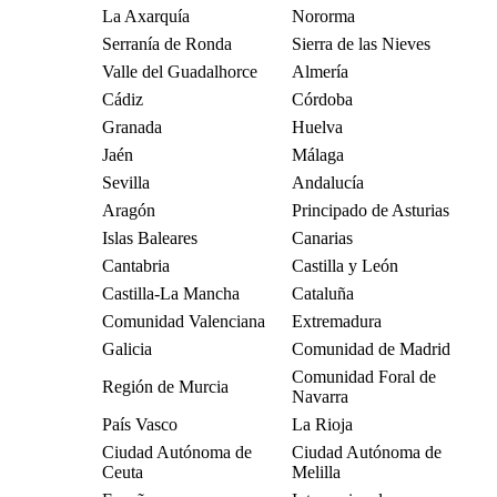
La Axarquía
Nororma
Serranía de Ronda
Sierra de las Nieves
Valle del Guadalhorce
Almería
Cádiz
Córdoba
Granada
Huelva
Jaén
Málaga
Sevilla
Andalucía
Aragón
Principado de Asturias
Islas Baleares
Canarias
Cantabria
Castilla y León
Castilla-La Mancha
Cataluña
Comunidad Valenciana
Extremadura
Galicia
Comunidad de Madrid
Comunidad Foral de
Región de Murcia
Navarra
País Vasco
La Rioja
Ciudad Autónoma de
Ciudad Autónoma de
Ceuta
Melilla