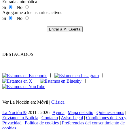
Entrada automática
Si
No
Agregarme a los usuarios activos
Si
No
Entrar a Mi Cuenta
DESTACADOS
|
|
|
|
Ver La Noción en: Móvil |
Clásica
La Noción ®
2011 - 2026 |
Ayuda
|
Mapa del sitio
|
Quienes somos
|
Envíanos tu Noticia
|
Contacto
|
Aviso Legal
|
Condiciones de Uso y
Privacidad
|
Política de cookies
|
Preferencias del consentimiento de
cookies