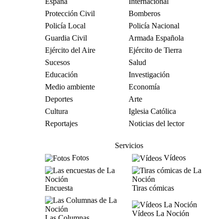
España
Internacional
Protección Civil
Bomberos
Policía Local
Policía Nacional
Guardia Civil
Armada Española
Ejército del Aire
Ejército de Tierra
Sucesos
Salud
Educación
Investigación
Medio ambiente
Economía
Deportes
Arte
Cultura
Iglesia Católica
Reportajes
Noticias del lector
Servicios
Fotos
Vídeos
Encuesta
Tiras cómicas
Vídeos La Noción
Las Columnas